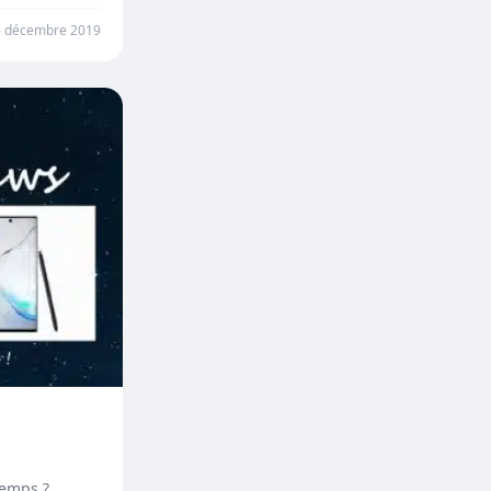
amme…
6 décembre 2019
temps ?