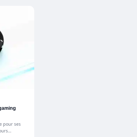
 gaming
e pour ses
ours