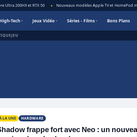
Ultra 200HX et RTX 50
Nouveaux modèles Apple TV et HomePod mini :
◆
High-Tech
Jeux Vidéo
Séries - Films
Bons Plans
TIQUEJEU
À LA UNE
HARDWARE
Shadow frappe fort avec Neo : un nouve