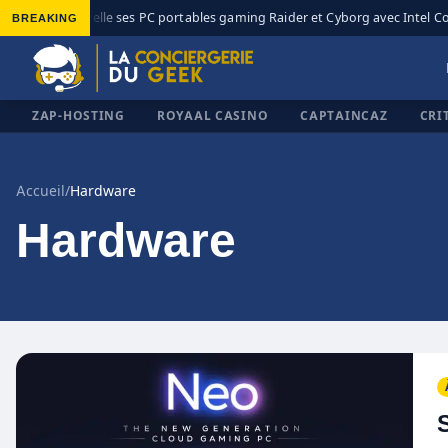
MSI renouvelle ses PC portables gaming Raider et Cyborg avec Intel Core 
BREAKING
ZAP-HOSTING
ROYAAL CASINO
CAPTAINCAZ
CRI
Accueil
/
Hardware
Hardware
✕