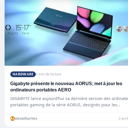
HARDWARE
6 min de lecture
Gigabyte présente le nouveau AORUS; met à jour les
ordinateurs portables AERO
GIGABYTE lance aujourd’hui sa dernière version des ordinat
portables gaming de la série AORUS, designés pour les
professionnels, et de leurs ordinateurs…
AL
alexwilliamlex
3 avri