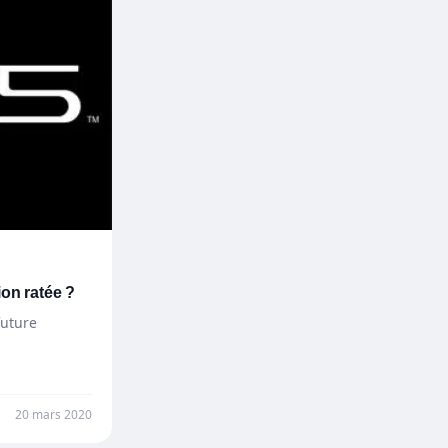
ion ratée ?
future
20 mars 2020