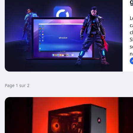
L
c
c
S
s
n
Page 1 sur 2