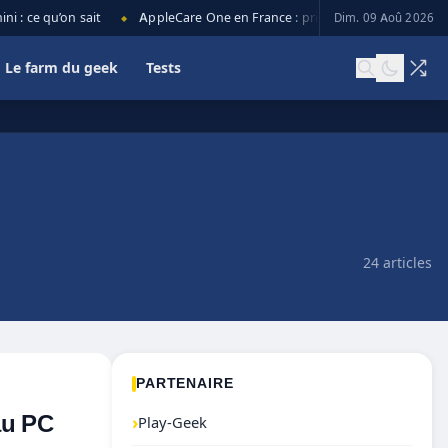
 ce qu’on sait
AppleCare One en France : prix, couverture et limites
Dim. 09 Aoû 2026
◆
Le farm du geek
Tests
24 articles
PARTENAIRE
au PC
›
Play-Geek