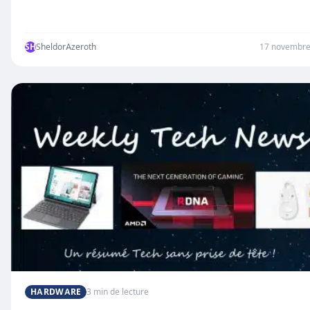
SH
SheldorAzeroth
17 novembre
HARDWARE
3 min de lecture