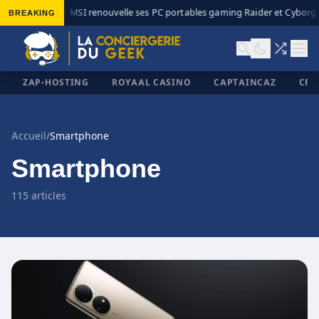
BREAKING
MSI renouvelle ses PC portables gaming Raider et Cyborg a
◆
ZAP-HOSTING
ROYAAL CASINO
CAPTAINCAZ
CRI
Accueil
/
Smartphone
Smartphone
✕
115 articles