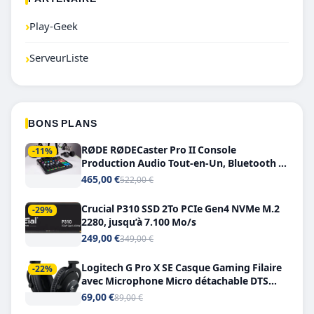
›
Play-Geek
›
ServeurListe
BONS PLANS
RØDE RØDECaster Pro II Console
-11%
Production Audio Tout-en-Un, Bluetooth et
Double USB-C
465,00 €
522,00 €
Crucial P310 SSD 2To PCIe Gen4 NVMe M.2
-29%
2280, jusqu’à 7.100 Mo/s
249,00 €
349,00 €
Logitech G Pro X SE Casque Gaming Filaire
-22%
avec Microphone Micro détachable DTS
Headphone X 7.1
69,00 €
89,00 €