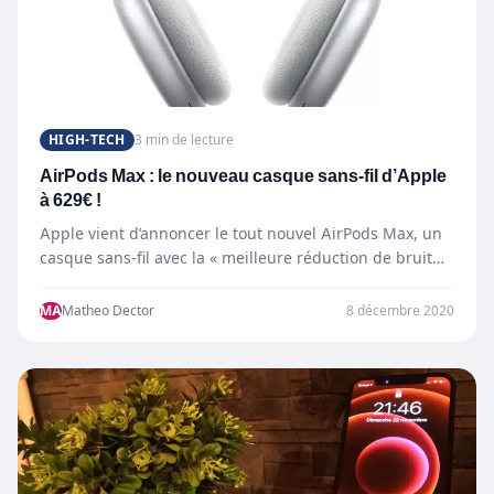
HIGH-TECH
3 min de lecture
AirPods Max : le nouveau casque sans-fil d’Apple
à 629€ !
Apple vient d’annoncer le tout nouvel AirPods Max, un
casque sans-fil avec la « meilleure réduction de bruit…
MA
Matheo Dector
8 décembre 2020