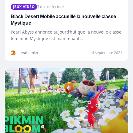
JEUX VIDÉO
3 min de lecture
Black Desert Mobile accueille la nouvelle classe
Mystique
Pearl Abyss annonce aujourd’hui que la nouvelle classe
féminine Mystique est maintenant
disponible dans Black Desert Mobile. Les joueurs
peuvent également se…
AL
alexwilliamlex
14 septembre 2021