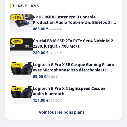
BONS PLANS
RØDE RØDECaster Pro II Console
-11%
Production Audio Tout-en-Un, Bluetooth et
Double USB-C
465,00 €
522,00 €
Crucial P310 SSD 2To PCIe Gen4 NVMe M.2
-29%
2280, jusqu’à 7.100 Mo/s
249,00 €
349,00 €
Logitech G Pro X SE Casque Gaming Filaire
-22%
avec Microphone Micro détachable DTS
Headphone X 7.1
69,00 €
89,00 €
Logitech G Pro X 2 Lightspeed Casque
-44%
audio bluetooth
151,00 €
269,00 €
Voir tous les bons plans
→