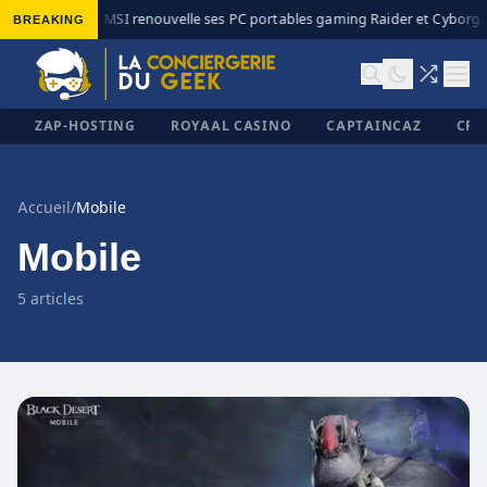
BREAKING
MSI renouvelle ses PC portables gaming Raider et Cyborg a
◆
ZAP-HOSTING
ROYAAL CASINO
CAPTAINCAZ
CRI
Accueil
/
Mobile
Mobile
✕
5 articles