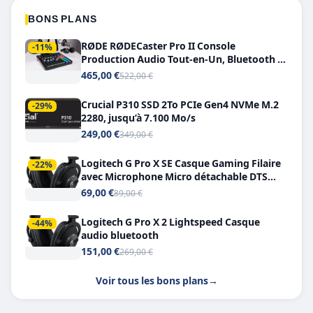
BONS PLANS
RØDE RØDECaster Pro II Console
-11%
Production Audio Tout-en-Un, Bluetooth et
Double USB-C
465,00 €
522,00 €
Crucial P310 SSD 2To PCIe Gen4 NVMe M.2
-29%
2280, jusqu’à 7.100 Mo/s
249,00 €
349,00 €
Logitech G Pro X SE Casque Gaming Filaire
-22%
avec Microphone Micro détachable DTS
Headphone X 7.1
69,00 €
89,00 €
Logitech G Pro X 2 Lightspeed Casque
-44%
audio bluetooth
151,00 €
269,00 €
Voir tous les bons plans
→