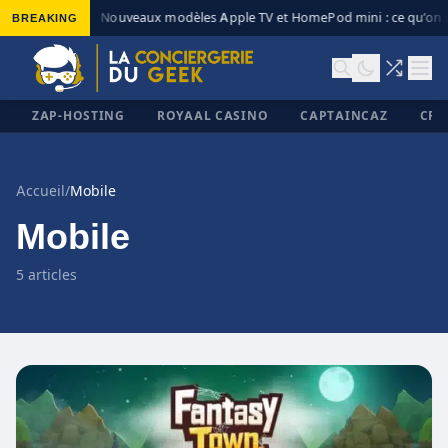
BREAKING
Nouveaux modèles Apple TV et HomePod mini : ce qu’on s
◆
ZAP-HOSTING
ROYAAL CASINO
CAPTAINCAZ
CRI
Accueil
/
Mobile
Mobile
✕
5 articles