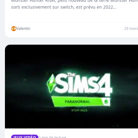
Monster Hunter Riser, petit nouveau de la série Monster Hun
sorti exclusivement sur switch, est prévu en 2022…
VA
Valentin
29 mars
JEUX VIDÉO
2 min de lecture