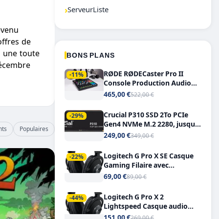
›
ServeurListe
evenu
ffres de
n une toute
BONS PLANS
décembre
RØDE RØDECaster Pro II
-11%
Console Production Audio
Tout-en-Un, Bluetooth et
465,00 €
522,00 €
Double USB-C
Crucial P310 SSD 2To PCIe
-29%
Gen4 NVMe M.2 2280, jusqu’à
nts
Populaires
7.100 Mo/s
249,00 €
349,00 €
Logitech G Pro X SE Casque
-22%
Gaming Filaire avec
Microphone Micro
69,00 €
89,00 €
détachable DTS Headphone X
7.1
Logitech G Pro X 2
-44%
Lightspeed Casque audio
bluetooth
151,00 €
269,00 €