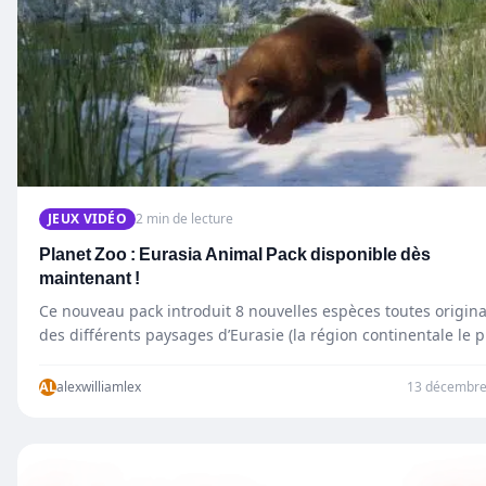
JEUX VIDÉO
2 min de lecture
Planet Zoo : Eurasia Animal Pack disponible dès
maintenant !
Ce nouveau pack introduit 8 nouvelles espèces toutes origina
des différents paysages d’Eurasie (la région continentale le p
grande sur…
AL
alexwilliamlex
13 décembre