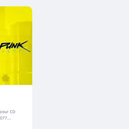
 pour CD
2077.…