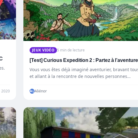
JEUX VIDÉO
5 min de lecture
PC
[Test] Curious Expedition 2 : Partez à l’aventure
es.
Vous vous êtes déjà imaginé aventurier, bravant tou
et allant à la rencontre de nouvelles personnes…
 2020
AL
Aliénor