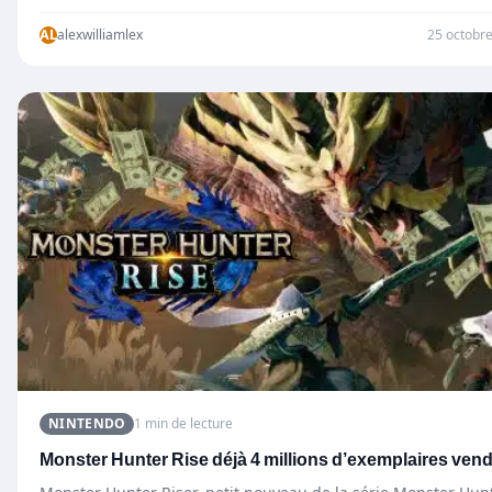
davantage sur la…
AL
alexwilliamlex
25 octobr
NINTENDO
1 min de lecture
Monster Hunter Rise déjà 4 millions d’exemplaires vend