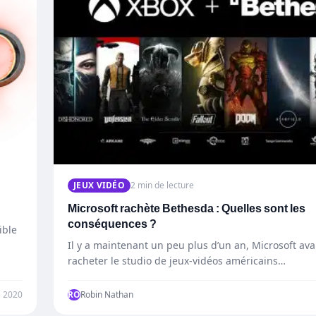
JEUX VIDÉO
2 min de lecture
Microsoft rachète Bethesda : Quelles sont les
conséquences ?
ible
Il y a maintenant un peu plus d’un an, Microsoft av
racheter le studio de jeux-vidéos américains…
 2020
RO
Robin Nathan