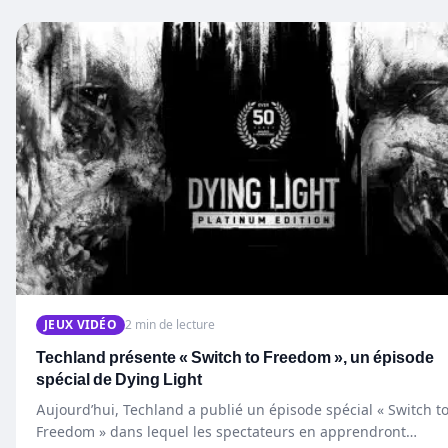
JEUX VIDÉO
2 min de lecture
Techland présente « Switch to Freedom », un épisode
spécial de Dying Light
Aujourd’hui, Techland a publié un épisode spécial « Switch t
Freedom » dans lequel les spectateurs en apprendront