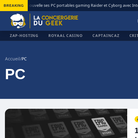
BREAKING
MSI renouvelle ses PC portables gaming Raider et Cyborg avec Intel C
◆
ZAP-HOSTING
ROYAAL CASINO
CAPTAINCAZ
CRI
Accueil
/
PC
PC
✕