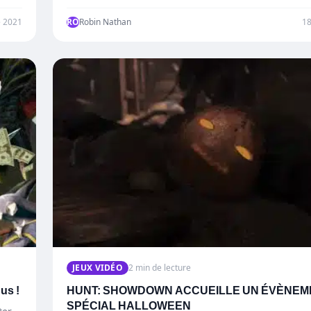
e 2021
RO
Robin Nathan
1
JEUX VIDÉO
2 min de lecture
us !
HUNT: SHOWDOWN ACCUEILLE UN ÉVÈNEM
SPÉCIAL HALLOWEEN