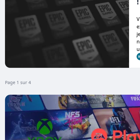
!
V
e
j
n
u
Page 1 sur 4