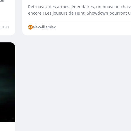
ter
Retrouvez des armes légendaires, un nouveau chass
encore ! Les joueurs de Hunt: Showdown pourront u
plus…
 2021
AL
alexwilliamlex