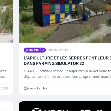
JEUX VIDÉO
3 min de lecture
L’APICULTURE ET LES SERRES FONT LEUR
DANS FARMING SIMULATOR 22
ires
GIANTS Software introduit aujourd’hui la nouvelle fo
lus
d’apiculture afin de produire son propre miel, mais
l’ajout des serres pour…
 2023
AL
alexwilliamlex