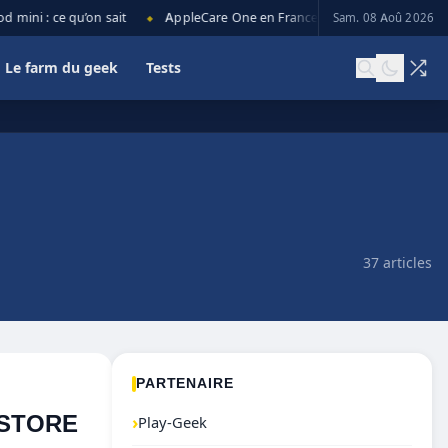
i : ce qu’on sait
AppleCare One en France : prix, couverture et limi
Sam. 08 Aoû 2026
◆
Le farm du geek
Tests
37 articles
PARTENAIRE
 STORE
›
Play-Geek