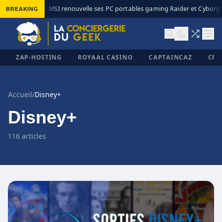
BREAKING
MSI renouvelle ses PC portables gaming Raider et Cyborg av
◆
ZAP-HOSTING
ROYAAL CASINO
CAPTAINCAZ
CRI
Accueil
/
Disney+
Disney+
✕
116 articles