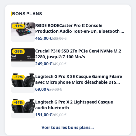
BONS PLANS
RØDE RØDECaster Pro II Console
-11%
Production Audio Tout-en-Un, Bluetooth et
Double USB-C
465,00 €
522,00 €
Crucial P310 SSD 2To PCIe Gen4 NVMe M.2
-29%
2280, jusqu’à 7.100 Mo/s
249,00 €
349,00 €
Logitech G Pro X SE Casque Gaming Filaire
-22%
avec Microphone Micro détachable DTS
Headphone X 7.1
69,00 €
89,00 €
Logitech G Pro X 2 Lightspeed Casque
-44%
audio bluetooth
151,00 €
269,00 €
Voir tous les bons plans
→