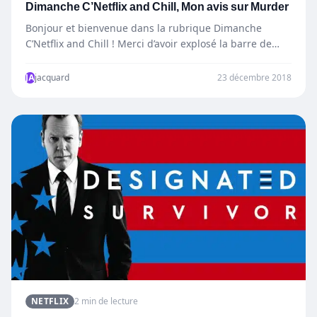
Dimanche C’Netflix and Chill, Mon avis sur Murder
Bonjour et bienvenue dans la rubrique Dimanche
C’Netflix and Chill ! Merci d’avoir explosé la barre de
vue…
JA
jacquard
23 décembre 2018
NETFLIX
2 min de lecture