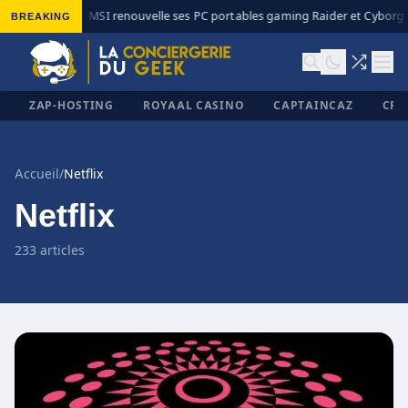
BREAKING
MSI renouvelle ses PC portables gaming Raider et Cyborg av
◆
ZAP-HOSTING
ROYAAL CASINO
CAPTAINCAZ
CRI
Accueil
/
Netflix
Netflix
✕
233 articles