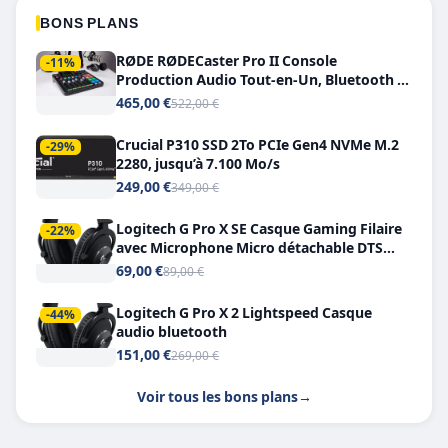
BONS PLANS
RØDE RØDECaster Pro II Console
-11%
Production Audio Tout-en-Un, Bluetooth et
Double USB-C
465,00 €
522,00 €
Crucial P310 SSD 2To PCIe Gen4 NVMe M.2
-29%
2280, jusqu’à 7.100 Mo/s
249,00 €
349,00 €
Logitech G Pro X SE Casque Gaming Filaire
-22%
avec Microphone Micro détachable DTS
Headphone X 7.1
69,00 €
89,00 €
Logitech G Pro X 2 Lightspeed Casque
-44%
audio bluetooth
151,00 €
269,00 €
Voir tous les bons plans
→