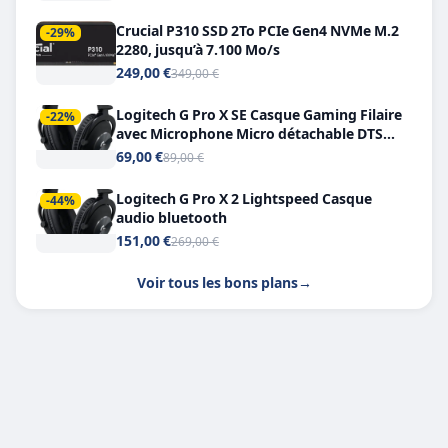
Crucial P310 SSD 2To PCIe Gen4 NVMe M.2
-29%
2280, jusqu’à 7.100 Mo/s
249,00 €
349,00 €
Logitech G Pro X SE Casque Gaming Filaire
-22%
avec Microphone Micro détachable DTS
Headphone X 7.1
69,00 €
89,00 €
Logitech G Pro X 2 Lightspeed Casque
-44%
audio bluetooth
151,00 €
269,00 €
Voir tous les bons plans
→