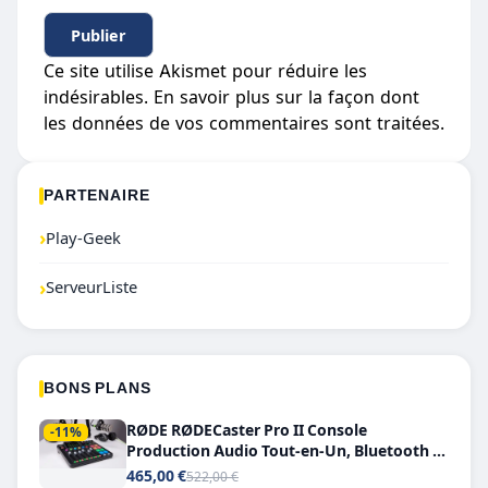
Ce site utilise Akismet pour réduire les
indésirables.
En savoir plus sur la façon dont
les données de vos commentaires sont traitées
.
PARTENAIRE
›
Play-Geek
›
ServeurListe
BONS PLANS
RØDE RØDECaster Pro II Console
-11%
Production Audio Tout-en-Un, Bluetooth et
Double USB-C
465,00 €
522,00 €