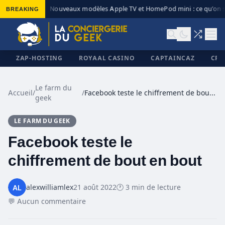
BREAKING
Nouveaux modèles Apple TV et HomePod mini : ce qu’on s
◆
ZAP-HOSTING
ROYAAL CASINO
CAPTAINCAZ
CRI
Le farm du
Accueil
/
/
Facebook teste le chiffrement de bout en bout
geek
✕
LE FARM DU GEEK
Facebook teste le
chiffrement de bout en bout
alexwilliamlex
21 août 2022
🕐 3 min de lecture
💬 Aucun commentaire