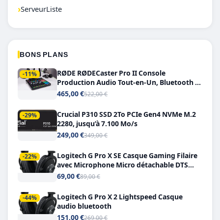
›
ServeurListe
BONS PLANS
RØDE RØDECaster Pro II Console
-11%
Production Audio Tout-en-Un, Bluetooth et
Double USB-C
465,00 €
522,00 €
Crucial P310 SSD 2To PCIe Gen4 NVMe M.2
-29%
2280, jusqu’à 7.100 Mo/s
249,00 €
349,00 €
Logitech G Pro X SE Casque Gaming Filaire
-22%
avec Microphone Micro détachable DTS
Headphone X 7.1
69,00 €
89,00 €
Logitech G Pro X 2 Lightspeed Casque
-44%
audio bluetooth
151,00 €
269,00 €