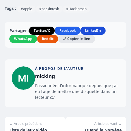
Tags :
#apple
#hackintosh
#Hackintosh
Partager :
Twitter/X
Facebook
LinkedIn
WhatsApp
Reddit
🔗 Copier le lien
À PROPOS DE L'AUTEUR
micking
Passionnée d'informatique depuis que j'ai
eu l'age de mettre une disquette dans un
lecteur c:/
← Article précédent
Article suivant →
Liste de jeux vidéo
Quand la Norvège