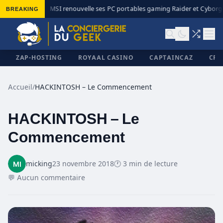
BREAKING
MSI renouvelle ses PC portables gaming Raider et Cyborg a
◆
ZAP-HOSTING
ROYAAL CASINO
CAPTAINCAZ
CRI
Accueil
/
HACKINTOSH – Le Commencement
HACKINTOSH – Le
✕
Commencement
micking
23 novembre 2018
🕐 3 min de lecture
💬 Aucun commentaire