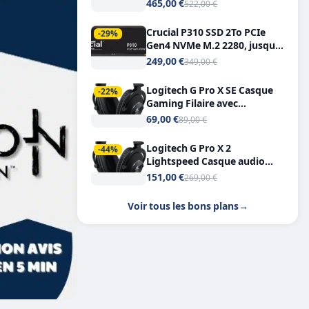
Tout-en-Un, Bluetooth et
465,00 €
522,00 €
Double USB-C
Crucial P310 SSD 2To PCIe
-29%
Gen4 NVMe M.2 2280, jusqu’à
7.100 Mo/s
249,00 €
349,00 €
Logitech G Pro X SE Casque
-22%
Gaming Filaire avec
Microphone Micro
69,00 €
89,00 €
détachable DTS Headphone X
7.1
Logitech G Pro X 2
-44%
Lightspeed Casque audio
bluetooth
151,00 €
269,00 €
Voir tous les bons plans
→