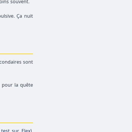
oins souvent.
ulsive. Ça nuit
econdaires sont
e pour la quête
test sur Elex
).