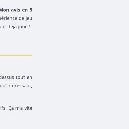
on avis en 5
périence de jeu
nt déjà joué !
 dessus tout en
u’intéressant,
fs. Ça m’a vite