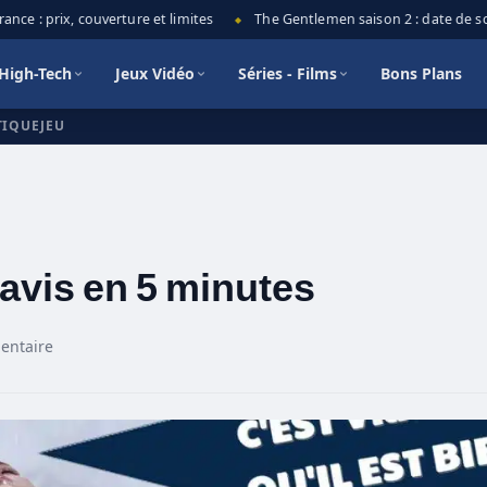
e : prix, couverture et limites
The Gentlemen saison 2 : date de sortie
◆
High-Tech
Jeux Vidéo
Séries - Films
Bons Plans
TIQUEJEU
avis en 5 minutes
entaire