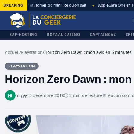
es Apple TV et HomePod mini : ce qu’on sait
BREAKING
AppleCare One en Franc
◆
ZAP-HOSTING
ROYAAL CASINO
CAPTAINCAZ
CRI
Accueil
/
Playstation
/
Horizon Zero Dawn : mon avis en 5 minutes
PLAYSTATION
✕
Horizon Zero Dawn : mon 
hilyyy
15 décembre 2018
🕐 3 min de lecture
💬 Aucun comm