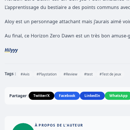
L’apprentissage du bestiaire a des points communs ave
Aloy est un personnage attachant mais j’aurais aimé vo
Au final, ce Horizon Zero Dawn est un très bon amuse-g
Hilyyy
Tags :
#Avis
#Playstation
#Review
#test
#Test de jeux
Partager :
Twitter/X
Facebook
LinkedIn
WhatsApp
À PROPOS DE L'AUTEUR