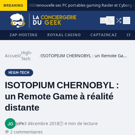
BREAKING
MSI renouvelle ses PC portables gaming Raider et Cyborg av
◆
ZAP-HOSTING
ROYAAL CASINO
CAPTAINCAZ
CRI
High-
Accueil
/
/
ISOTOPIUM CHERNOBYL : un Remote Game à réalité distante
Tech
✕
HIGH-TECH
ISOTOPIUM CHERNOBYL :
un Remote Game à réalité
distante
JoPe
3 décembre 2018
🕐 4 min de lecture
💬 2 commentaires