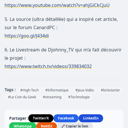
https://www.youtube.com/watch?v=ahjGiCkCjuU
5. La source (ultra détaillée) qui a inspiré cet article,
sur le forum CanardPC :
https://goo.gl/J434di
6. Le Livestream de Djohnny_TV qui m’a fait découvrir
le projet :
https://www.twitch.tv/videos/339834032
Tags :
#High-Tech
#Informatique
#Jeux Vidéo
#kickstarter
#Le Coin du Geek
#streaming
#Technologie
Partager :
Twitter/X
Facebook
LinkedIn
WhatsApp
Reddit
🔗 Copier le lien