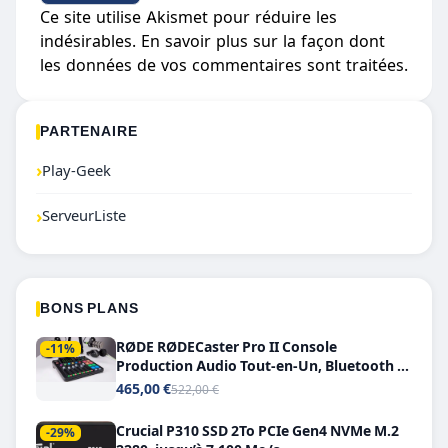
Ce site utilise Akismet pour réduire les
indésirables.
En savoir plus sur la façon dont
les données de vos commentaires sont traitées
.
PARTENAIRE
›
Play-Geek
›
ServeurListe
BONS PLANS
RØDE RØDECaster Pro II Console
-11%
Production Audio Tout-en-Un, Bluetooth et
Double USB-C
465,00 €
522,00 €
Crucial P310 SSD 2To PCIe Gen4 NVMe M.2
-29%