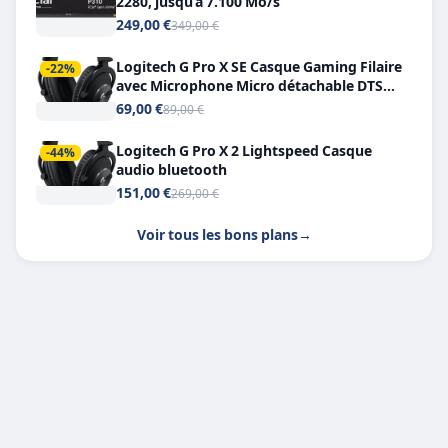
2280, jusqu’à 7.100 Mo/s
249,00 €
349,00 €
Logitech G Pro X SE Casque Gaming Filaire
-22%
avec Microphone Micro détachable DTS
Headphone X 7.1
69,00 €
89,00 €
Logitech G Pro X 2 Lightspeed Casque
-44%
audio bluetooth
151,00 €
269,00 €
Voir tous les bons plans
→