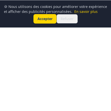
🍪 Nous utilisons des cookies pour améliorer votre expérience
et afficher des publicités personnalisées.
En savoir plus
Accepter
Refuser
Conciergerie du Geek est un média dédié à l’actualité
technologique, au gaming, à la culture geek et au
numérique. Chaque jour, nous partageons les dernières
nouveautés, tendances et innovations à travers un contenu