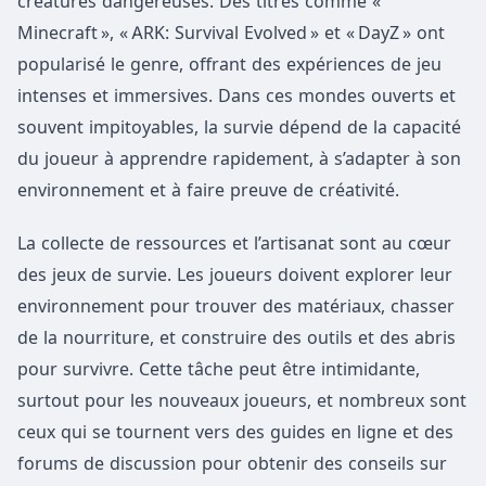
créatures dangereuses. Des titres comme «
Minecraft », « ARK: Survival Evolved » et « DayZ » ont
popularisé le genre, offrant des expériences de jeu
intenses et immersives. Dans ces mondes ouverts et
souvent impitoyables, la survie dépend de la capacité
du joueur à apprendre rapidement, à s’adapter à son
environnement et à faire preuve de créativité.
La collecte de ressources et l’artisanat sont au cœur
des jeux de survie. Les joueurs doivent explorer leur
environnement pour trouver des matériaux, chasser
de la nourriture, et construire des outils et des abris
pour survivre. Cette tâche peut être intimidante,
surtout pour les nouveaux joueurs, et nombreux sont
ceux qui se tournent vers des guides en ligne et des
forums de discussion pour obtenir des conseils sur