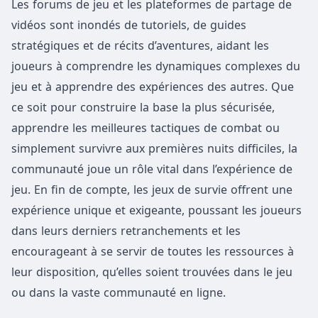
Les forums de jeu et les plateformes de partage de
vidéos sont inondés de tutoriels, de guides
stratégiques et de récits d’aventures, aidant les
joueurs à comprendre les dynamiques complexes du
jeu et à apprendre des expériences des autres. Que
ce soit pour construire la base la plus sécurisée,
apprendre les meilleures tactiques de combat ou
simplement survivre aux premières nuits difficiles, la
communauté joue un rôle vital dans l’expérience de
jeu. En fin de compte, les jeux de survie offrent une
expérience unique et exigeante, poussant les joueurs
dans leurs derniers retranchements et les
encourageant à se servir de toutes les ressources à
leur disposition, qu’elles soient trouvées dans le jeu
ou dans la vaste communauté en ligne.