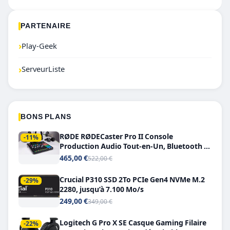
PARTENAIRE
›
Play-Geek
›
ServeurListe
BONS PLANS
RØDE RØDECaster Pro II Console
-11%
Production Audio Tout-en-Un, Bluetooth et
Double USB-C
465,00 €
522,00 €
Crucial P310 SSD 2To PCIe Gen4 NVMe M.2
-29%
2280, jusqu’à 7.100 Mo/s
249,00 €
349,00 €
Logitech G Pro X SE Casque Gaming Filaire
-22%