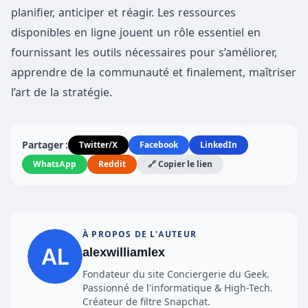
planifier, anticiper et réagir. Les ressources
disponibles en ligne jouent un rôle essentiel en
fournissant les outils nécessaires pour s’améliorer,
apprendre de la communauté et finalement, maîtriser
l’art de la stratégie.
Partager :
Twitter/X
Facebook
LinkedIn
WhatsApp
Reddit
🔗 Copier le lien
À PROPOS DE L'AUTEUR
alexwilliamlex
Fondateur du site Conciergerie du Geek.
Passionné de l'informatique & High-Tech.
Créateur de filtre Snapchat.