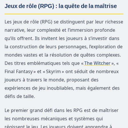
Jeux de rôle (RPG) : la quête de la maîtrise
Les jeux de rôle (RPG) se distinguent par leur richesse
narrative, leur complexité et l’immersion profonde
qu’ils offrent. Ils invitent les joueurs à s’investir dans
la construction de leurs personnages, l’exploration de
mondes vastes et la résolution de quêtes complexes.
Des titres emblématiques tels que «
The Witcher
», «
Final Fantasy » et « Skyrim » ont séduit de nombreux
joueurs à travers le monde, proposant des
expériences de jeu inoubliables, mais également des
défis de taille.
Le premier grand défi dans les RPG est de maîtriser
les nombreuses mécaniques et systèmes qui
régissent le jeu. Les joueurs doivent apprendre à