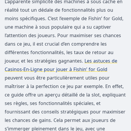
L’apparente simplicité des machines à sous cache en
réalité tout un dédale de fonctionnalités plus ou
moins spécifiques. C’est l’exemple de Fishin’ for Gold,
une machine à sous populaire qui a su captiver
l’attention des joueurs. Pour maximiser ses chances
dans ce jeu, il est crucial d’en comprendre les
différentes fonctionnalités, les taux de retour au
joueur, et les stratégies gagnantes.
Les astuces de
Casinos-En-Ligne pour jouer à Fishin’ for Gold
peuvent vous être particulièrement utiles pour
maîtriser à la perfection ce jeu par exemple. En effet,
ce guide offre un aperçu détaillé de la slot, expliquant
ses règles, ses fonctionnalités spéciales, et
fournissant des conseils stratégiques pour maximiser
les chances de gains. Cela permet aux joueurs de
s’immerger pleinement dans le jeu, avec une