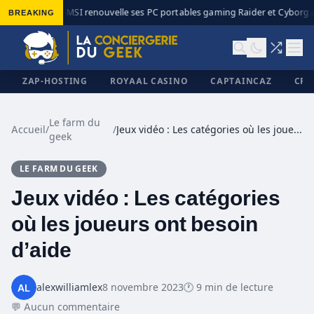
BREAKING
MSI renouvelle ses PC portables gaming Raider et Cyborg av
◆
ZAP-HOSTING
ROYAAL CASINO
CAPTAINCAZ
CRI
Le farm du
Accueil
/
/
Jeux vidéo : Les catégories où les joueurs ont besoin d’aide
geek
✕
LE FARM DU GEEK
Jeux vidéo : Les catégories
où les joueurs ont besoin
d’aide
alexwilliamlex
8 novembre 2023
🕐 9 min de lecture
💬 Aucun commentaire