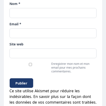
Nom *
Email *
Site web
Enregistrer mon nom et mon
email pour mes prochains
commentaires.
Ce site utilise Akismet pour réduire les
indésirables.
En savoir plus sur la façon dont
les données de vos commentaires sont traitées
.