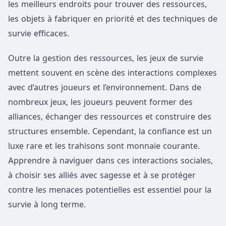
les meilleurs endroits pour trouver des ressources,
les objets à fabriquer en priorité et des techniques de
survie efficaces.
Outre la gestion des ressources, les jeux de survie
mettent souvent en scène des interactions complexes
avec d’autres joueurs et l’environnement. Dans de
nombreux jeux, les joueurs peuvent former des
alliances, échanger des ressources et construire des
structures ensemble. Cependant, la confiance est un
luxe rare et les trahisons sont monnaie courante.
Apprendre à naviguer dans ces interactions sociales,
à choisir ses alliés avec sagesse et à se protéger
contre les menaces potentielles est essentiel pour la
survie à long terme.