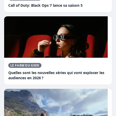
Call of Duty: Black Ops 7 lance sa saison 5
LE FARM DU GEEK
Quelles sont les nouvelles séries qui vont exploser les
audiences en 2026 ?