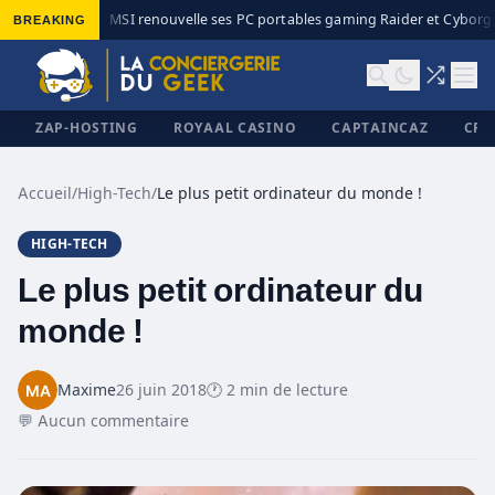
BREAKING
MSI renouvelle ses PC portables gaming Raider et Cyborg a
◆
ZAP-HOSTING
ROYAAL CASINO
CAPTAINCAZ
CRI
Accueil
/
High-Tech
/
Le plus petit ordinateur du monde !
HIGH-TECH
✕
Le plus petit ordinateur du
monde !
Maxime
26 juin 2018
🕐 2 min de lecture
💬 Aucun commentaire