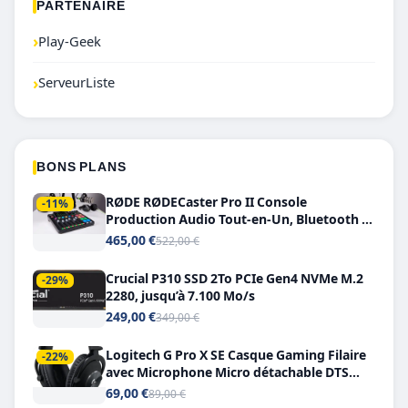
PARTENAIRE
›
Play-Geek
›
ServeurListe
BONS PLANS
RØDE RØDECaster Pro II Console
-11%
Production Audio Tout-en-Un, Bluetooth et
Double USB-C
465,00 €
522,00 €
Crucial P310 SSD 2To PCIe Gen4 NVMe M.2
-29%
2280, jusqu’à 7.100 Mo/s
249,00 €
349,00 €
Logitech G Pro X SE Casque Gaming Filaire
-22%
avec Microphone Micro détachable DTS
Headphone X 7.1
69,00 €
89,00 €