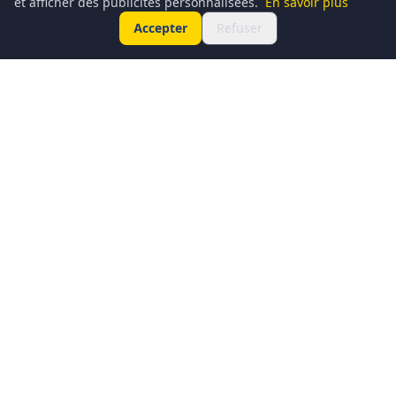
et afficher des publicités personnalisées.
En savoir plus
Accepter
Refuser
Conciergerie du Geek est un média dédié à l’actualité
technologique, au gaming, à la culture geek et au
numérique. Chaque jour, nous partageons les dernières
nouveautés, tendances et innovations à travers un contenu
clair, accessible et passionné.
Notre ambition : informer, divertir et rassembler une