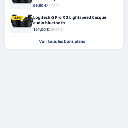
Headphone X 7.1
69,00 €
89,00 €
Logitech G Pro X 2 Lightspeed Casque
-44%
audio bluetooth
151,00 €
269,00 €
Voir tous les bons plans
→