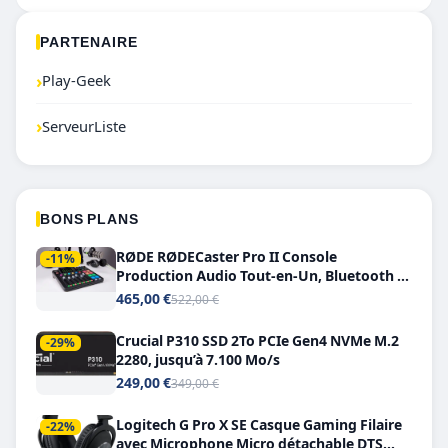
PARTENAIRE
›
Play-Geek
›
ServeurListe
BONS PLANS
RØDE RØDECaster Pro II Console
-11%
Production Audio Tout-en-Un, Bluetooth et
Double USB-C
465,00 €
522,00 €
Crucial P310 SSD 2To PCIe Gen4 NVMe M.2
-29%
2280, jusqu’à 7.100 Mo/s
249,00 €
349,00 €
Logitech G Pro X SE Casque Gaming Filaire
-22%
avec Microphone Micro détachable DTS