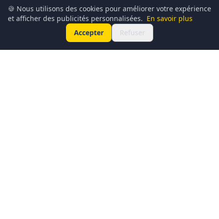
🍪 Nous utilisons des cookies pour améliorer votre expérience
et afficher des publicités personnalisées.
En savoir plus
Accepter
Refuser
Conciergerie du Geek est un média dédié à l’actualité
technologique, au gaming, à la culture geek et au
numérique. Chaque jour, nous partageons les dernières
nouveautés, tendances et innovations à travers un contenu