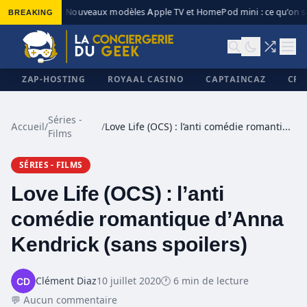
BREAKING
Nouveaux modèles Apple TV et HomePod mini : ce qu’on sa
◆
ZAP-HOSTING
ROYAAL CASINO
CAPTAINCAZ
CRI
Séries -
Accueil
/
/
Love Life (OCS) : l’anti comédie romantique d’Anna Kendrick (sans spoilers)
Films
✕
SÉRIES - FILMS
Love Life (OCS) : l’anti
comédie romantique d’Anna
Kendrick (sans spoilers)
Clément Diaz
10 juillet 2020
🕐 6 min de lecture
💬 Aucun commentaire