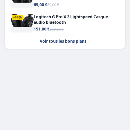
Headphone X 7.1
69,00 €
89,00 €
Logitech G Pro X 2 Lightspeed Casque
-44%
audio bluetooth
151,00 €
269,00 €
Voir tous les bons plans
→