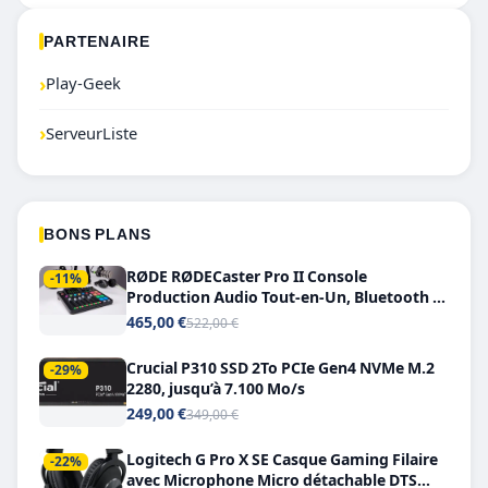
PARTENAIRE
›
Play-Geek
›
ServeurListe
BONS PLANS
RØDE RØDECaster Pro II Console
-11%
Production Audio Tout-en-Un, Bluetooth et
Double USB-C
465,00 €
522,00 €
Crucial P310 SSD 2To PCIe Gen4 NVMe M.2
-29%
2280, jusqu’à 7.100 Mo/s
249,00 €
349,00 €
Logitech G Pro X SE Casque Gaming Filaire
-22%
avec Microphone Micro détachable DTS