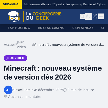
BREAKING
MSI renouvelle ses PC portables gaming Raider et Cyborg a
◆
ZAP-HOSTING
ROYAAL CASINO
CAPTAINCAZ
CRI
Jeux
Accueil
/
/
Minecraft : nouveau système de version dès 2026
Vidéo
✕
JEUX VIDÉO
Minecraft : nouveau système
de version dès 2026
alexwilliamlex
6 décembre 2025
🕐 3 min de lecture
💬 Aucun commentaire