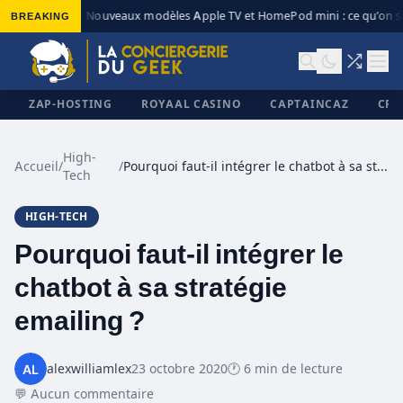
BREAKING
Nouveaux modèles Apple TV et HomePod mini : ce qu’on sa
◆
ZAP-HOSTING
ROYAAL CASINO
CAPTAINCAZ
CRI
High-
Accueil
/
/
Pourquoi faut-il intégrer le chatbot à sa stratégie emailing ?
Tech
✕
HIGH-TECH
Pourquoi faut-il intégrer le
chatbot à sa stratégie
emailing ?
alexwilliamlex
23 octobre 2020
🕐 6 min de lecture
💬 Aucun commentaire