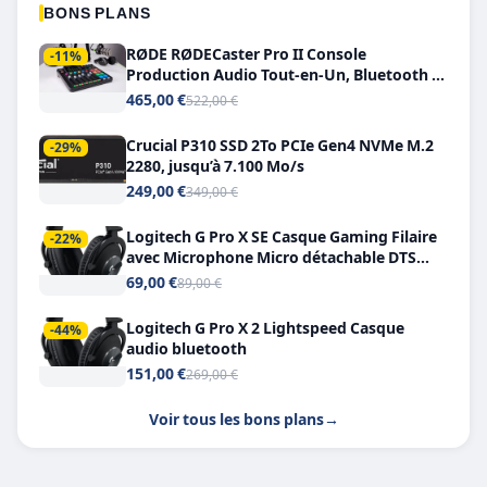
BONS PLANS
RØDE RØDECaster Pro II Console
-11%
Production Audio Tout-en-Un, Bluetooth et
Double USB-C
465,00 €
522,00 €
Crucial P310 SSD 2To PCIe Gen4 NVMe M.2
-29%
2280, jusqu’à 7.100 Mo/s
249,00 €
349,00 €
Logitech G Pro X SE Casque Gaming Filaire
-22%
avec Microphone Micro détachable DTS
Headphone X 7.1
69,00 €
89,00 €
Logitech G Pro X 2 Lightspeed Casque
-44%
audio bluetooth
151,00 €
269,00 €
Voir tous les bons plans
→