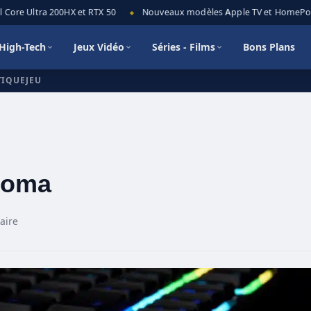
re Ultra 200HX et RTX 50
Nouveaux modèles Apple TV et HomePod mini
◆
High-Tech
Jeux Vidéo
Séries - Films
Bons Plans
TIQUEJEU
hroma
aire