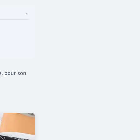
▲
es, pour son