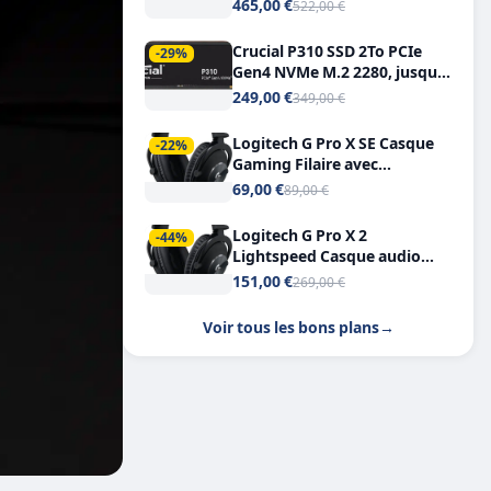
Tout-en-Un, Bluetooth et
465,00 €
522,00 €
Double USB-C
Crucial P310 SSD 2To PCIe
-29%
Gen4 NVMe M.2 2280, jusqu’à
7.100 Mo/s
249,00 €
349,00 €
Logitech G Pro X SE Casque
-22%
Gaming Filaire avec
Microphone Micro
69,00 €
89,00 €
détachable DTS Headphone X
7.1
Logitech G Pro X 2
-44%
Lightspeed Casque audio
bluetooth
151,00 €
269,00 €
Voir tous les bons plans
→