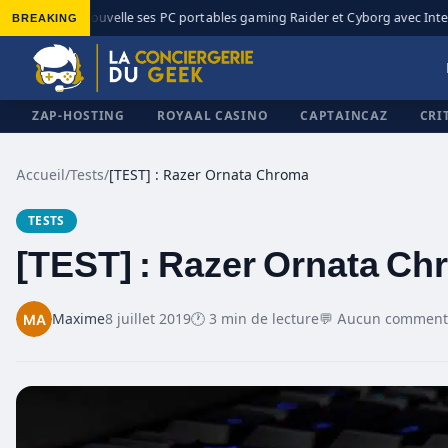
BREAKING
MSI renouvelle ses PC portables gaming Raider et Cyborg avec Intel Co
◆
ZAP-HOSTING
ROYAAL CASINO
CAPTAINCAZ
CRI
Accueil
/
Tests
/
[TEST] : Razer Ornata Chroma
TESTS
✕
[TEST] : Razer Ornata C
Maxime
8 juillet 2019
🕐 3 min de lecture
💬 Aucun comment