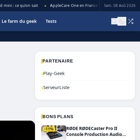
 : ce qu’on sait
AppleCare One en France : prix, couverture et limite
Sam. 08 Aoû 2026
◆
Le farm du geek
Tests
PARTENAIRE
›
Play-Geek
›
ServeurListe
BONS PLANS
RØDE RØDECaster Pro II
-11%
Console Production Audio