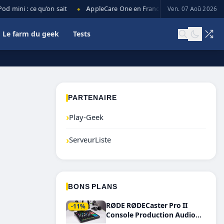
 mini : ce qu’on sait
AppleCare One en France : prix, couverture et l
Ven. 07 Aoû 2026
◆
Le farm du geek
Tests
PARTENAIRE
›
Play-Geek
›
ServeurListe
BONS PLANS
RØDE RØDECaster Pro II
-11%
Console Production Audio