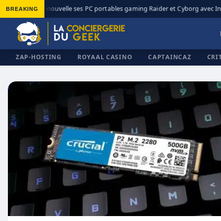
BREAKING
MSI renouvelle ses PC portables gaming Raider et Cyborg avec Int
◆
ZAP-HOSTING
ROYAAL CASINO
CAPTAINCAZ
CRI
✕