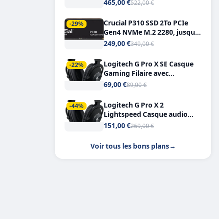
Tout-en-Un, Bluetooth et
465,00 €
522,00 €
Double USB-C
Crucial P310 SSD 2To PCIe
-29%
Gen4 NVMe M.2 2280, jusqu’à
7.100 Mo/s
249,00 €
349,00 €
Logitech G Pro X SE Casque
-22%
Gaming Filaire avec
Microphone Micro
69,00 €
89,00 €
détachable DTS Headphone X
7.1
Logitech G Pro X 2
-44%
Lightspeed Casque audio
bluetooth
151,00 €
269,00 €
Voir tous les bons plans
→