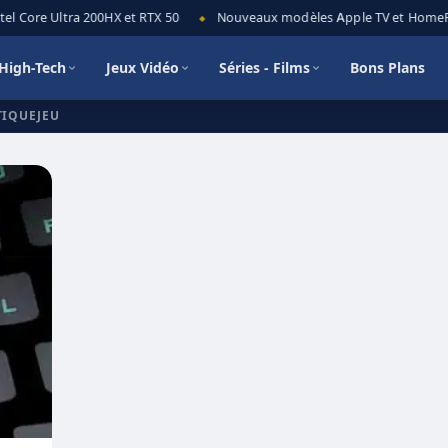
el Core Ultra 200HX et RTX 50
Nouveaux modèles Apple TV et HomePod
◆
High-Tech
Jeux Vidéo
Séries - Films
Bons Plans
TIQUEJEU