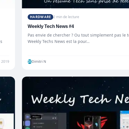
HARDWARE
2 min de lecture
Weekly Tech News #4
Pas envie de chercher ? Ou tout simplement pas le 
es
Weekly Techs News est la pour…
 2019
DI
Dimitri N