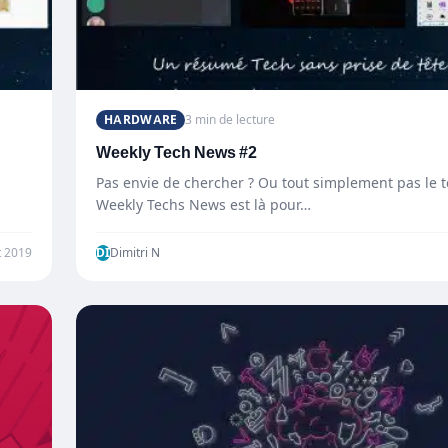
HARDWARE
3 min de lecture
Weekly Tech News #2
Pas envie de chercher ? Ou tout simplement pas le 
Weekly Techs News est là pour…
t 2019
DI
Dimitri N