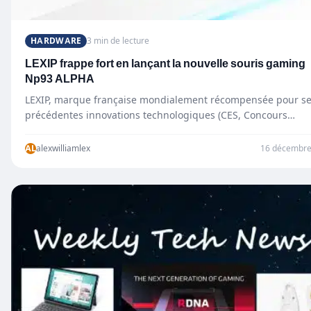
HARDWARE
3 min de lecture
LEXIP frappe fort en lançant la nouvelle souris gaming
Np93 ALPHA
LEXIP, marque française mondialement récompensée pour s
précédentes innovations technologiques (CES, Concours
Lépine…), annonce le lancement de sa nouvelle gamme…
AL
alexwilliamlex
16 décembre