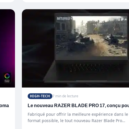
HIGH-TECH
7 min de lecture
roma
Le nouveau RAZER BLADE PRO 17, conçu pou
Fabriqué pour offrir la meilleure expérience dans le 
format possible, le tout nouveau Razer Blade Pro…