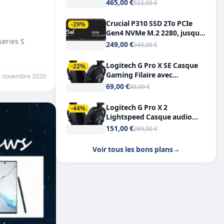
Tout-en-Un, Bluetooth et
465,00 €
522,00 €
Double USB-C
Crucial P310 SSD 2To PCIe
-29%
Gen4 NVMe M.2 2280, jusqu’à
series S
7.100 Mo/s
249,00 €
349,00 €
Logitech G Pro X SE Casque
-22%
Gaming Filaire avec
0 novembre 2020
Microphone Micro
69,00 €
89,00 €
détachable DTS Headphone X
7.1
Logitech G Pro X 2
-44%
Lightspeed Casque audio
bluetooth
151,00 €
269,00 €
Voir tous les bons plans
→