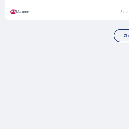
MA
Maxime
8 ma
Ch