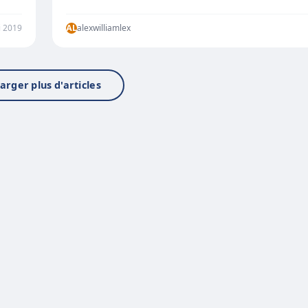
i 2019
AL
alexwilliamlex
arger plus d'articles