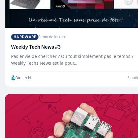
HARDWARE
3 min de lecture
Weekly Tech News #3
Pas envie de chercher ? Ou tout simplement pas le temps ?
Weekly Techs News est la pour…
DI
Dimitri N
5 aoû