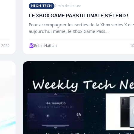
HIGH-TECH
2 min de lecture
LE XBOX GAME PASS ULTIMATE S’ÉTEND !
s
Pour accompagner les sorties de la Xbox series X et 
aujourd’hui même, le Xbox Game Pass…
 2020
RO
Robin Nathan
1