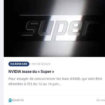
HARDWARE
1 min de lecture
NVIDIA tease du « Super »
Pour essayer de concurrencer les Navi d’AMD, qui vont être
dévoilées à l’E3 du 12 au 14 juin…
DI
Dimitri N
26 ma