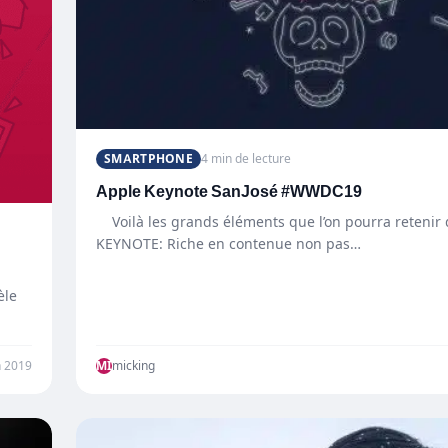
SMARTPHONE
4 min de lecture
Apple Keynote SanJosé #WWDC19
Voilà les grands éléments que l’on pourra retenir 
KEYNOTE: Riche en contenue non pas…
èle
n 2019
MI
micking