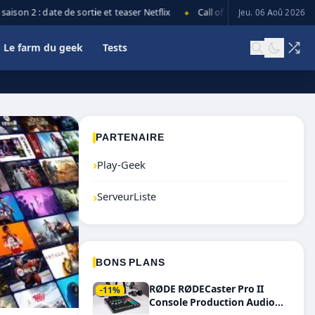
n 2 : date de sortie et teaser Netflix
Call of Duty: Black Ops 7 lance 
Jeu. 06 Aoû 2026
◆
Le farm du geek
Tests
PARTENAIRE
›
Play-Geek
›
ServeurListe
BONS PLANS
RØDE RØDECaster Pro II
-11%
Console Production Audio