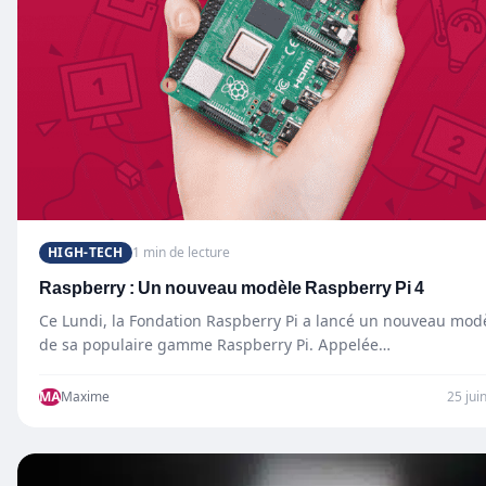
HIGH-TECH
1 min de lecture
Raspberry : Un nouveau modèle Raspberry Pi 4
Ce Lundi, la Fondation Raspberry Pi a lancé un nouveau mod
de sa populaire gamme Raspberry Pi. Appelée…
MA
Maxime
25 jui