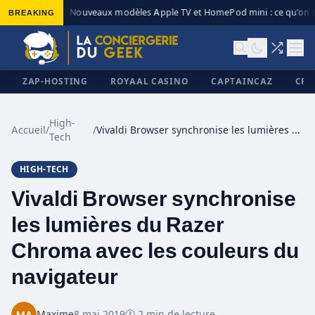
BREAKING
Nouveaux modèles Apple TV et HomePod mini : ce qu’on s
◆
ZAP-HOSTING
ROYAAL CASINO
CAPTAINCAZ
CRI
High-
Accueil
/
/
Vivaldi Browser synchronise les lumières du Razer Chroma avec les couleurs du navigateur
Tech
✕
HIGH-TECH
Vivaldi Browser synchronise
les lumières du Razer
Chroma avec les couleurs du
navigateur
Maxime
8 mai 2019
🕐 2 min de lecture