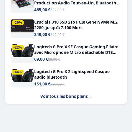
Production Audio Tout-en-Un, Bluetooth et
Double USB-C
465,00 €
522,00 €
Crucial P310 SSD 2To PCIe Gen4 NVMe M.2
-29%
2280, jusqu’à 7.100 Mo/s
249,00 €
349,00 €
Logitech G Pro X SE Casque Gaming Filaire
-22%
avec Microphone Micro détachable DTS
Headphone X 7.1
69,00 €
89,00 €
Logitech G Pro X 2 Lightspeed Casque
-44%
audio bluetooth
151,00 €
269,00 €
Voir tous les bons plans
→