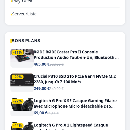
›
Play-Geek
›
ServeurListe
BONS PLANS
RØDE RØDECaster Pro II Console
-11%
Production Audio Tout-en-Un, Bluetooth et
Double USB-C
465,00 €
522,00 €
Crucial P310 SSD 2To PCIe Gen4 NVMe M.2
-29%
2280, jusqu’à 7.100 Mo/s
249,00 €
349,00 €
Logitech G Pro X SE Casque Gaming Filaire
-22%
avec Microphone Micro détachable DTS
Headphone X 7.1
69,00 €
89,00 €
Logitech G Pro X 2 Lightspeed Casque
-44%