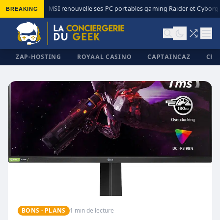
BREAKING
MSI renouvelle ses PC portables gaming Raider et Cyborg a
◆
ZAP-HOSTING
ROYAAL CASINO
CAPTAINCAZ
CRI
✕
BONS - PLANS
1 min de lecture