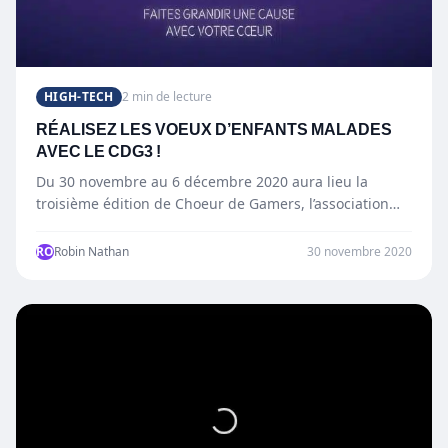
HIGH-TECH
2 min de lecture
RÉALISEZ LES VOEUX D’ENFANTS MALADES
AVEC LE CDG3 !
Du 30 novembre au 6 décembre 2020 aura lieu la
troisième édition de Choeur de Gamers, l’association
caritative…
RO
Robin Nathan
30 novembre 2020