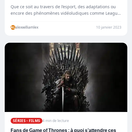
Que ce soit au travers de l’esport, des adaptations ou
encore des phénomènes vidéoludiques comme League
Of Legends maintenant sur mobile…
AL
alexwilliamlex
10 janvier 2023
SÉRIES - FILMS
4 min de lecture
Fans de Game of Thrones : à quoi s’attendre ces