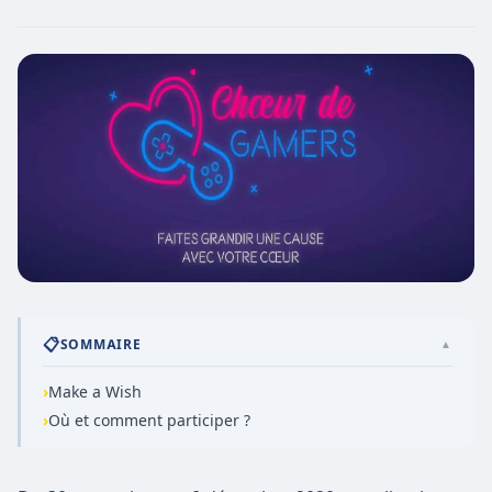
📋
SOMMAIRE
▲
›
Make a Wish
›
Où et comment participer ?