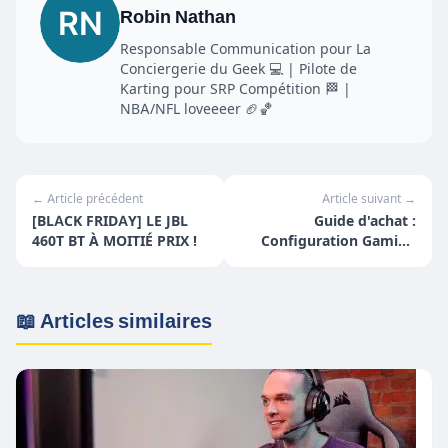
Robin Nathan
Responsable Communication pour La
Conciergerie du Geek 💻 | Pilote de
Karting pour SRP Compétition 🏁 |
NBA/NFL loveeeer 🏈🏀
← Article précédent
Article suivant →
[BLACK FRIDAY] LE JBL
Guide d'achat :
460T BT À MOITIÉ PRIX !
Configuration Gaming
pour 800-900€
📖 Articles similaires