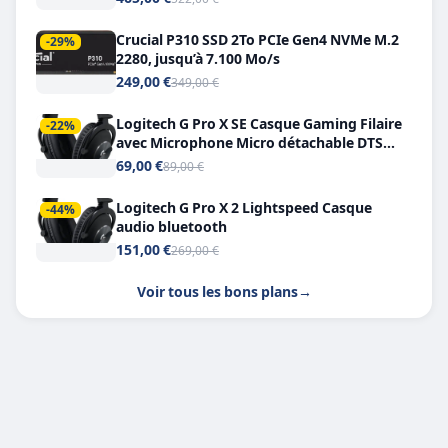
Crucial P310 SSD 2To PCIe Gen4 NVMe M.2
-29%
2280, jusqu’à 7.100 Mo/s
249,00 €
349,00 €
Logitech G Pro X SE Casque Gaming Filaire
-22%
avec Microphone Micro détachable DTS
Headphone X 7.1
69,00 €
89,00 €
Logitech G Pro X 2 Lightspeed Casque
-44%
audio bluetooth
151,00 €
269,00 €
Voir tous les bons plans
→