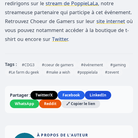
redirigons sur le
stream de PoppieLaLa
, notre
streameuse partenaire qui participe à cet événement.
Retrouvez Choeur de Gamers sur leur
site internet
où
vous pouvez notamment accéder à la boutique de t-
shirt ou encore sur
Twitter
.
Tags :
#CDG3
#coeur de gamers
#événement
#gaming
#Le farm du geek
#make a wish
#poppielala
#zevent
Partager :
Twitter/X
Facebook
LinkedIn
WhatsApp
Reddit
🔗 Copier le lien
À PROPOS DE L'AUTEUR