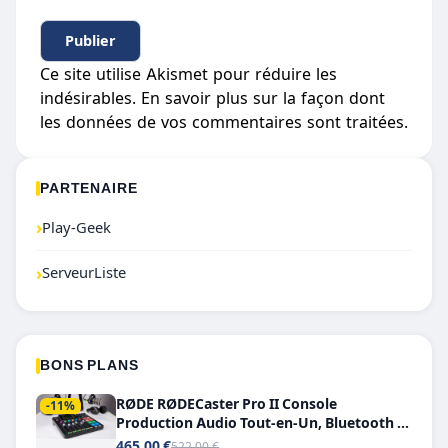
Ce site utilise Akismet pour réduire les
indésirables.
En savoir plus sur la façon dont
les données de vos commentaires sont traitées
.
PARTENAIRE
›
Play-Geek
›
ServeurListe
BONS PLANS
RØDE RØDECaster Pro II Console
-11%
Production Audio Tout-en-Un, Bluetooth et
Double USB-C
465,00 €
522,00 €