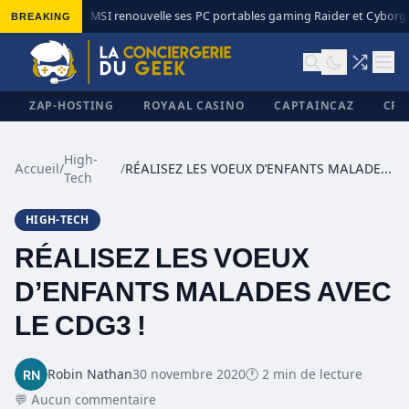
BREAKING
MSI renouvelle ses PC portables gaming Raider et Cyborg a
◆
ZAP-HOSTING
ROYAAL CASINO
CAPTAINCAZ
CRI
High-
Accueil
/
/
RÉALISEZ LES VOEUX D’ENFANTS MALADES AVEC LE CDG3 !
Tech
✕
HIGH-TECH
RÉALISEZ LES VOEUX
D’ENFANTS MALADES AVEC
LE CDG3 !
Robin Nathan
30 novembre 2020
🕐 2 min de lecture
💬 Aucun commentaire