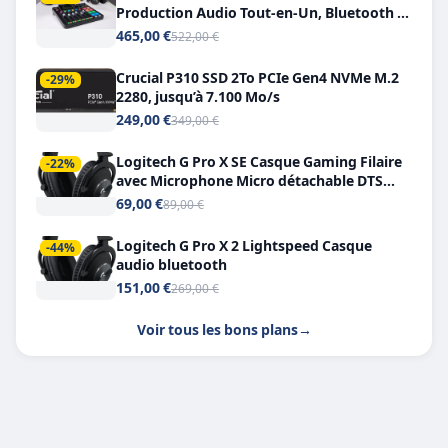
Production Audio Tout-en-Un, Bluetooth et
Double USB-C
465,00 €
522,00 €
Crucial P310 SSD 2To PCIe Gen4 NVMe M.2
-29%
2280, jusqu’à 7.100 Mo/s
249,00 €
349,00 €
Logitech G Pro X SE Casque Gaming Filaire
-22%
avec Microphone Micro détachable DTS
Headphone X 7.1
69,00 €
89,00 €
Logitech G Pro X 2 Lightspeed Casque
-44%
audio bluetooth
151,00 €
269,00 €
Voir tous les bons plans
→