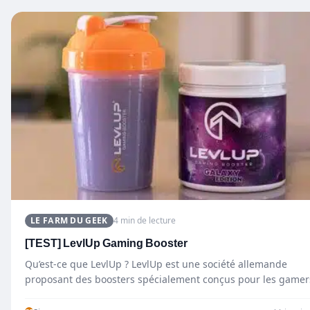
LE FARM DU GEEK
4 min de lecture
[TEST] LevlUp Gaming Booster
Qu’est-ce que LevlUp ? LevlUp est une société allemande
proposant des boosters spécialement conçus pour les gamer
Ces…