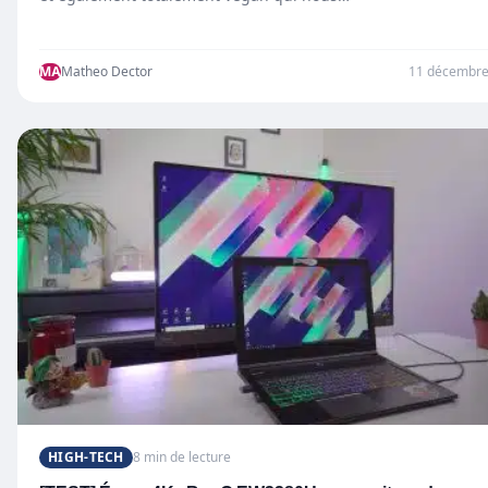
MA
Matheo Dector
11 décembre
HIGH-TECH
8 min de lecture