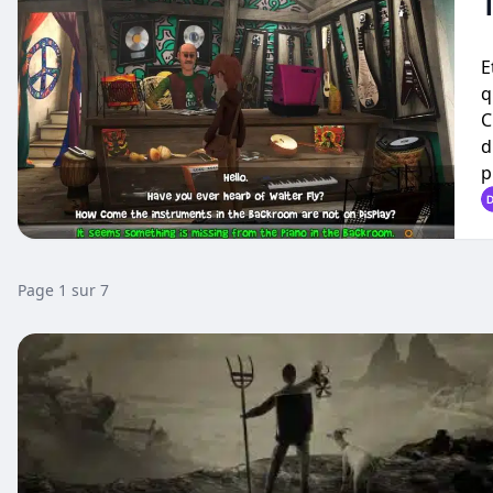
E
q
C
d
p
Page 1 sur 7