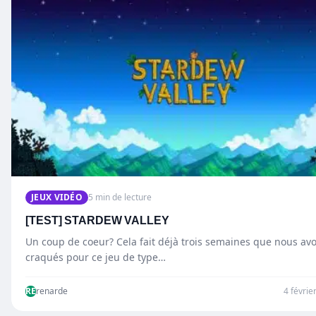
JEUX VIDÉO
5 min de lecture
[TEST] STARDEW VALLEY
Un coup de coeur? Cela fait déjà trois semaines que nous av
craqués pour ce jeu de type…
RE
renarde
4 févrie