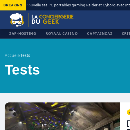
BREAKING
MSI renouvelle ses PC portables gaming Raider et Cyborg avec Intel C
◆
ZAP-HOSTING
ROYAAL CASINO
CAPTAINCAZ
CRI
Accueil
/
Tests
Tests
✕