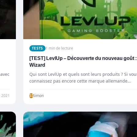
TESTS
1 min de lecture
[TEST] LevlUp – Découverte du nouveau goût :
Wizard
 avec
Qui sont LevlUp et quels sont leurs produits ? Si vou
connaissez pas encore cette marque allemande…
l 2021
SI
Simon