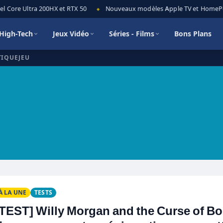
ore Ultra 200HX et RTX 50
Nouveaux modèles Apple TV et HomePod min
◆
High-Tech
Jeux Vidéo
Séries - Films
Bons Plans
TIQUEJEU
À LA UNE
TESTS
[TEST] Willy Morgan and the Curse of B