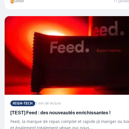
SI
Simon
11 janvie
HIGH-TECH
5 min de lecture
[TEST] Feed : des nouveautés enrichissantes !
Feed, la marque de repas complet et rapide (à manger ou boi
et également totalement végan qui nous…