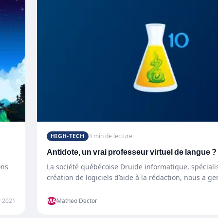
HIGH-TECH
3 min de lecture
Antidote, un vrai professeur virtuel de langue ?
ons
La société québécoise Druide informatique, spéciali
création de logiciels d’aide à la rédaction, nous a 
r 2021
MA
Matheo Dector