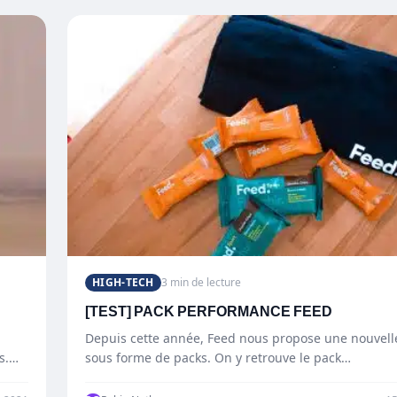
HIGH-TECH
3 min de lecture
[TEST] PACK PERFORMANCE FEED
Depuis cette année, Feed nous propose une nouvell
s.
sous forme de packs. On y retrouve le pack…