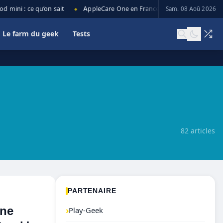
i : ce qu’on sait
AppleCare One en France : prix, couverture et limi
Sam. 08 Aoû 2026
◆
Le farm du geek
Tests
82 articles
PARTENAIRE
one
›
Play-Geek