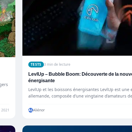
TESTS
3 min de lecture
LevlUp – Bubble Boom: Découverte de la nouve
énergisante
gers
LevlUp et les boissons énergisantes LevlUp est une 
allemande, composée d’une vingtaine d’amateurs de
Ceux-ci vous…
s 2021
AL
Aliénor