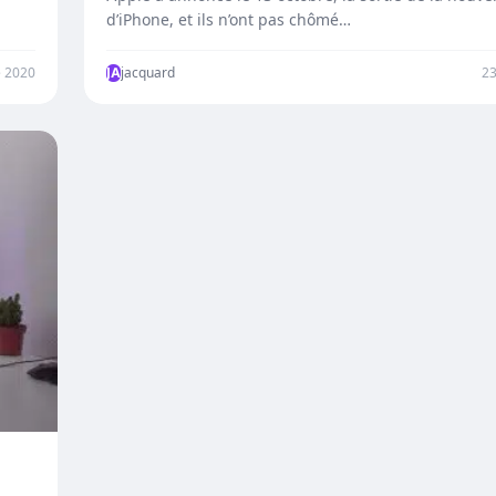
d’iPhone, et ils n’ont pas chômé…
 2020
JA
jacquard
2