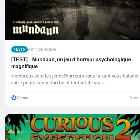
TESTS
3 min de lecture
[TEST] – Mundaun, un jeu d’horreur psychologique
magnifique
Nombreux sont les jeux d’horreurs vous faisant vous balader
votre petite lampe torche et tentant de vous…
AL
Aliénor
3 avri