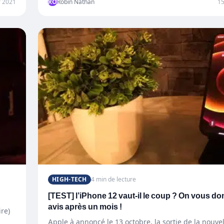
r 2021
RO
Robin Nathan
1
HIGH-TECH
4 min de lecture
[TEST] l’iPhone 12 vaut-il le coup ? On vous do
avis après un mois !
re)
Apple à annoncé le 13 octobre, la sortie de la nouve