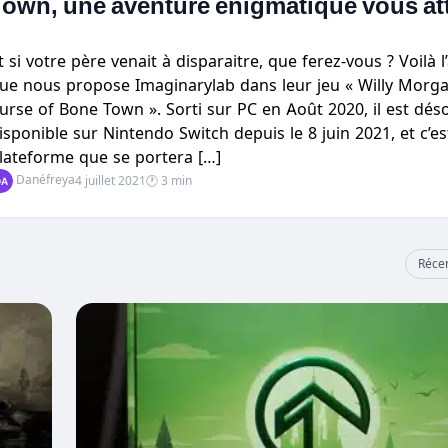
Town, une aventure énigmatique vous at
t si votre père venait à disparaitre, que ferez-vous ? Voilà 
ue nous propose Imaginarylab dans leur jeu « Willy Morg
urse of Bone Town ». Sorti sur PC en Août 2020, il est dés
isponible sur Nintendo Switch depuis le 8 juin 2021, et c’es
lateforme que se portera […]
Danéfreya
4 juillet 2021
🕐 3 min
Réce