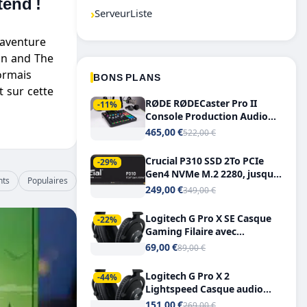
tend !
›
ServeurListe
l’aventure
an and The
ormais
BONS PLANS
t sur cette
RØDE RØDECaster Pro II
-11%
Console Production Audio
Tout-en-Un, Bluetooth et
465,00 €
522,00 €
Double USB-C
Crucial P310 SSD 2To PCIe
-29%
Gen4 NVMe M.2 2280, jusqu’à
nts
Populaires
7.100 Mo/s
249,00 €
349,00 €
Logitech G Pro X SE Casque
-22%
Gaming Filaire avec
Microphone Micro
69,00 €
89,00 €
détachable DTS Headphone X
7.1
Logitech G Pro X 2
-44%
Lightspeed Casque audio
bluetooth
151,00 €
269,00 €