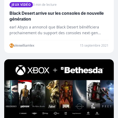
JEUX VIDÉO
3 min de lecture
Black Desert arrive sur les consoles de nouvelle
génération
earl Abyss a annoncé que Black Desert bénéficiera
prochainement du support des consoles next-gen
PlayStation 5 et Xbox Series X|S. Pearl…
AL
alexwilliamlex
15 septembre 2021