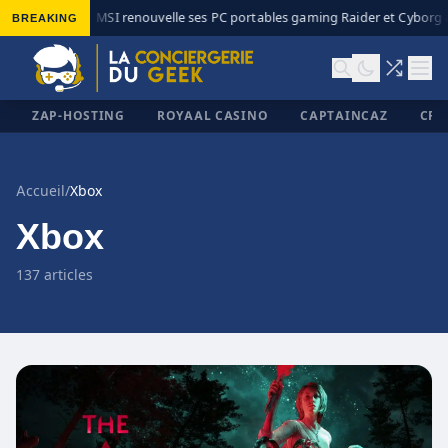
BREAKING
MSI renouvelle ses PC portables gaming Raider et Cyborg av
◆
ZAP-HOSTING
ROYAAL CASINO
CAPTAINCAZ
CRI
Accueil
/
Xbox
Xbox
✕
137 articles