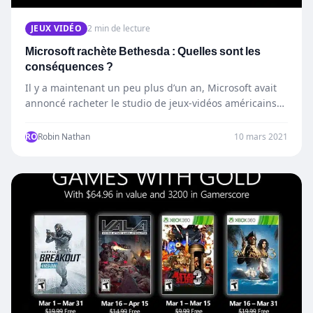
JEUX VIDÉO
2 min de lecture
Microsoft rachète Bethesda : Quelles sont les
conséquences ?
Il y a maintenant un peu plus d’un an, Microsoft avait
annoncé racheter le studio de jeux-vidéos américains…
RO
Robin Nathan
10 mars 2021