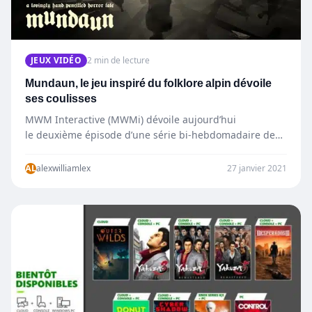
JEUX VIDÉO
2 min de lecture
Mundaun, le jeu inspiré du folklore alpin dévoile
ses coulisses
MWM Interactive (MWMi) dévoile aujourd’hui
le deuxième épisode d’une série bi-hebdomadaire de
vidéos des coulisses du jeu d’horreur-
aventure Mundaun de Hidden Fields, un studio
AL
alexwilliamlex
27 janvier 2021
unipersonnel…