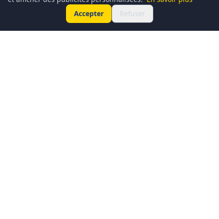
Accepter
Refuser
Conciergerie du Geek est un média dédié à l’actualité
technologique, au gaming, à la culture geek et au
numérique. Chaque jour, nous partageons les dernières
nouveautés, tendances et innovations à travers un contenu
clair, accessible et passionné.
Notre ambition : informer, divertir et rassembler une