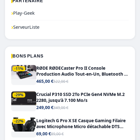
PARTENAIRE
›
Play-Geek
›
ServeurListe
BONS PLANS
RØDE RØDECaster Pro II Console
-11%
Production Audio Tout-en-Un, Bluetooth et
Double USB-C
465,00 €
522,00 €
Crucial P310 SSD 2To PCIe Gen4 NVMe M.2
-29%
2280, jusqu’à 7.100 Mo/s
249,00 €
349,00 €
Logitech G Pro X SE Casque Gaming Filaire
-22%
avec Microphone Micro détachable DTS
Headphone X 7.1
69,00 €
89,00 €