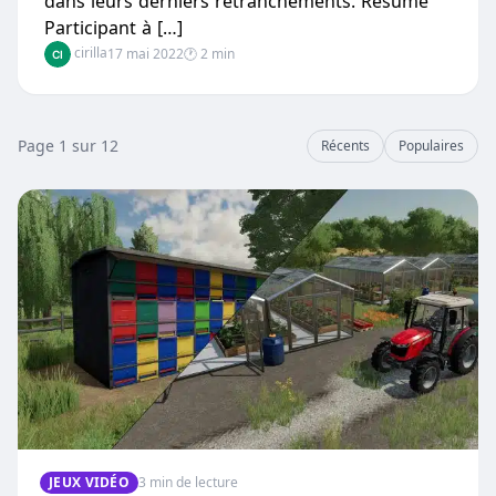
dans leurs derniers retranchements. Résumé
Participant à […]
cirilla
17 mai 2022
🕐 2 min
Page 1 sur 12
Récents
Populaires
JEUX VIDÉO
3 min de lecture