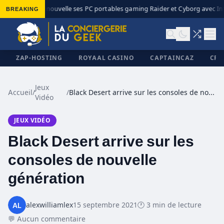
BREAKING
MSI renouvelle ses PC portables gaming Raider et Cyborg avec Int
◆
ZAP-HOSTING
ROYAAL CASINO
CAPTAINCAZ
CRI
Jeux
Accueil
/
/
Black Desert arrive sur les consoles de nouvelle génération
Vidéo
✕
JEUX VIDÉO
Black Desert arrive sur les
consoles de nouvelle
génération
alexwilliamlex
15 septembre 2021
🕐 3 min de lecture
💬 Aucun commentaire