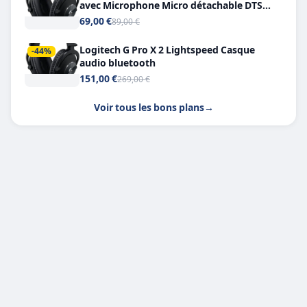
avec Microphone Micro détachable DTS
Headphone X 7.1
69,00 €
89,00 €
Logitech G Pro X 2 Lightspeed Casque
-44%
audio bluetooth
151,00 €
269,00 €
Voir tous les bons plans
→