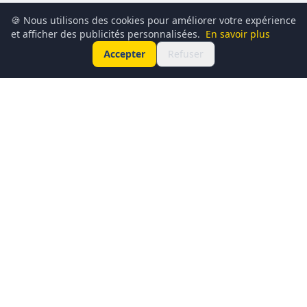
🍪 Nous utilisons des cookies pour améliorer votre expérience
et afficher des publicités personnalisées.
En savoir plus
Accepter
Refuser
Conciergerie du Geek est un média dédié à l’actualité
technologique, au gaming, à la culture geek et au
numérique. Chaque jour, nous partageons les dernières
nouveautés, tendances et innovations à travers un contenu