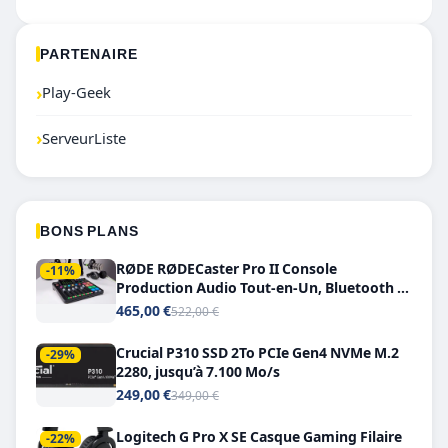
PARTENAIRE
›
Play-Geek
›
ServeurListe
BONS PLANS
RØDE RØDECaster Pro II Console
-11%
Production Audio Tout-en-Un, Bluetooth et
Double USB-C
465,00 €
522,00 €
Crucial P310 SSD 2To PCIe Gen4 NVMe M.2
-29%
2280, jusqu’à 7.100 Mo/s
249,00 €
349,00 €
Logitech G Pro X SE Casque Gaming Filaire
-22%