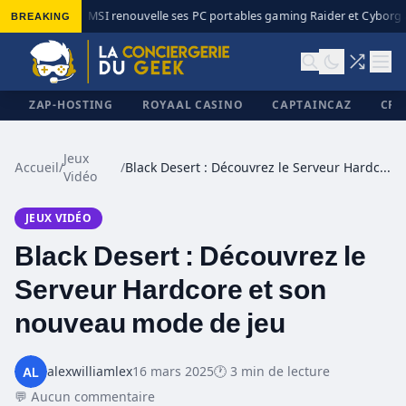
BREAKING
MSI renouvelle ses PC portables gaming Raider et Cyborg a
◆
ZAP-HOSTING
ROYAAL CASINO
CAPTAINCAZ
CRI
Jeux
Accueil
/
/
Black Desert : Découvrez le Serveur Hardcore et son nouveau mode de jeu
Vidéo
✕
JEUX VIDÉO
Black Desert : Découvrez le
Serveur Hardcore et son
nouveau mode de jeu
alexwilliamlex
16 mars 2025
🕐 3 min de lecture
💬 Aucun commentaire