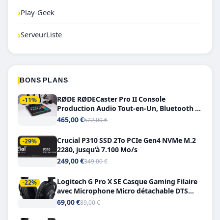
›
Play-Geek
›
ServeurListe
BONS PLANS
RØDE RØDECaster Pro II Console
-11%
Production Audio Tout-en-Un, Bluetooth et
Double USB-C
465,00 €
522,00 €
Crucial P310 SSD 2To PCIe Gen4 NVMe M.2
-29%
2280, jusqu’à 7.100 Mo/s
249,00 €
349,00 €
Logitech G Pro X SE Casque Gaming Filaire
-22%
avec Microphone Micro détachable DTS
Headphone X 7.1
69,00 €
89,00 €