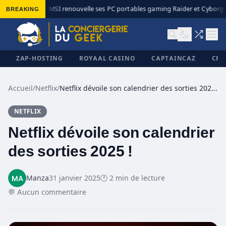
BREAKING
MSI renouvelle ses PC portables gaming Raider et Cyborg a
◆
ZAP-HOSTING
ROYAAL CASINO
CAPTAINCAZ
CRI
Accueil
/
Netflix
/
Netflix dévoile son calendrier des sorties 2025 !
NETFLIX
✕
Netflix dévoile son calendrier
des sorties 2025 !
Manza
31 janvier 2025
🕐 2 min de lecture
💬 Aucun commentaire