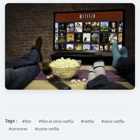
Tags :
#film
#film et série netflix
#netflix
#série netflix
#serivores
#sortie netflix