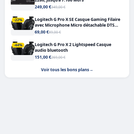
249,00 €
349,00 €
Logitech G Pro X SE Casque Gaming Filaire
-22%
avec Microphone Micro détachable DTS
Headphone X 7.1
69,00 €
89,00 €
Logitech G Pro X 2 Lightspeed Casque
-44%
audio bluetooth
151,00 €
269,00 €
Voir tous les bons plans
→