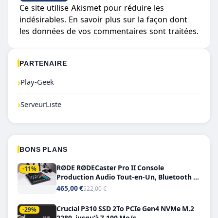
Ce site utilise Akismet pour réduire les
indésirables.
En savoir plus sur la façon dont
les données de vos commentaires sont traitées
.
PARTENAIRE
›
Play-Geek
›
ServeurListe
BONS PLANS
RØDE RØDECaster Pro II Console
-11%
Production Audio Tout-en-Un, Bluetooth et
Double USB-C
465,00 €
522,00 €
Crucial P310 SSD 2To PCIe Gen4 NVMe M.2
-29%
2280, jusqu’à 7.100 Mo/s