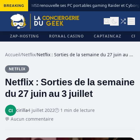
BREAKING
MSI renouvelle ses PC portables gaming Raider et Cyborg a
◆
ZAP-HOSTING
ROYAAL CASINO
CAPTAINCAZ
CRI
Accueil
/
Netflix
/
Netflix : Sorties de la semaine du 27 juin au 3 juillet
NETFLIX
✕
Netflix : Sorties de la semaine
du 27 juin au 3 juillet
cirilla
4 juillet 2022
🕐 1 min de lecture
💬 Aucun commentaire