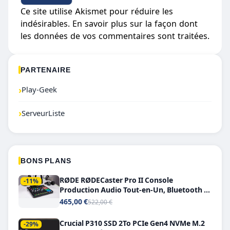
Ce site utilise Akismet pour réduire les
indésirables.
En savoir plus sur la façon dont
les données de vos commentaires sont traitées
.
PARTENAIRE
›
Play-Geek
›
ServeurListe
BONS PLANS
RØDE RØDECaster Pro II Console
-11%
Production Audio Tout-en-Un, Bluetooth et
Double USB-C
465,00 €
522,00 €
Crucial P310 SSD 2To PCIe Gen4 NVMe M.2
-29%