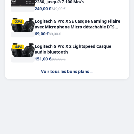
2280, jusqu’à 7.100 Mo/s
249,00 €
349,00 €
Logitech G Pro X SE Casque Gaming Filaire
-22%
avec Microphone Micro détachable DTS
Headphone X 7.1
69,00 €
89,00 €
Logitech G Pro X 2 Lightspeed Casque
-44%
audio bluetooth
151,00 €
269,00 €
Voir tous les bons plans
→