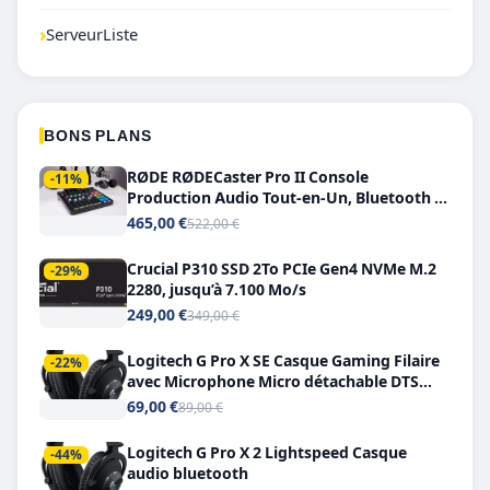
›
ServeurListe
BONS PLANS
RØDE RØDECaster Pro II Console
-11%
Production Audio Tout-en-Un, Bluetooth et
Double USB-C
465,00 €
522,00 €
Crucial P310 SSD 2To PCIe Gen4 NVMe M.2
-29%
2280, jusqu’à 7.100 Mo/s
249,00 €
349,00 €
Logitech G Pro X SE Casque Gaming Filaire
-22%
avec Microphone Micro détachable DTS
Headphone X 7.1
69,00 €
89,00 €
Logitech G Pro X 2 Lightspeed Casque
-44%
audio bluetooth