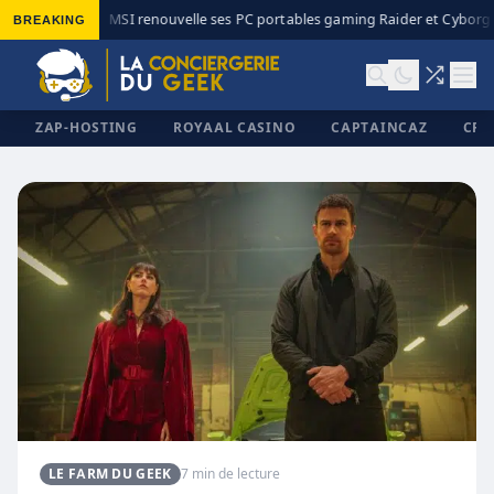
BREAKING
MSI renouvelle ses PC portables gaming Raider et Cyborg a
◆
ZAP-HOSTING
ROYAAL CASINO
CAPTAINCAZ
CRI
✕
LE FARM DU GEEK
7 min de lecture