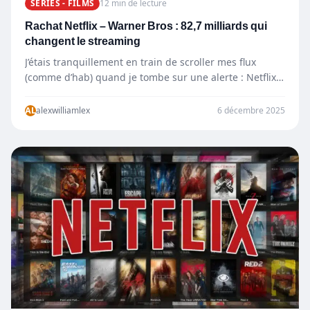
SÉRIES - FILMS
12 min de lecture
Rachat Netflix – Warner Bros : 82,7 milliards qui
changent le streaming
J’étais tranquillement en train de scroller mes flux
(comme d’hab) quand je tombe sur une alerte : Netflix
va…
AL
alexwilliamlex
6 décembre 2025