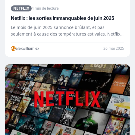
NETFLIX
4 min de lecture
Netflix : les sorties immanquables de juin 2025
Le mois de juin 2025 s’annonce brûlant, et pas
seulement à cause des températures estivales. Netflix
dégaine une…
AL
alexwilliamlex
26 mai 2025