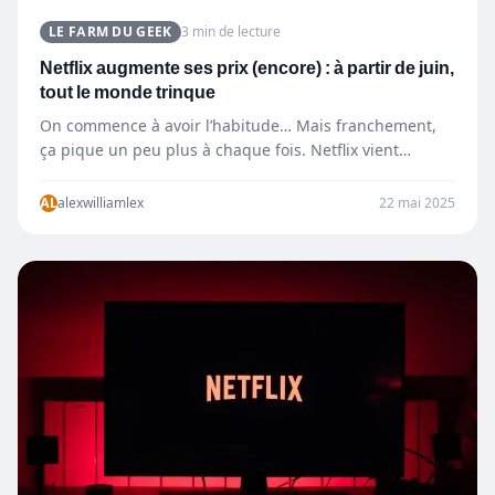
LE FARM DU GEEK
3 min de lecture
Netflix augmente ses prix (encore) : à partir de juin,
tout le monde trinque
On commence à avoir l’habitude… Mais franchement,
ça pique un peu plus à chaque fois. Netflix vient
d’officialiser…
AL
alexwilliamlex
22 mai 2025