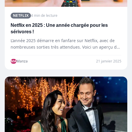
NETFLIX
4 min de lecture
Netflix en 2025 : Une année chargée pour les
sérivores !
L’année 2025 démarre en fanfare sur Netflix, avec de
nombreuses sorties très attendues. Voici un aperçu des
productions…
MA
Manza
21 janvier 2025