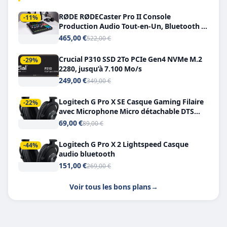
RØDE RØDECaster Pro II Console
-11%
Production Audio Tout-en-Un, Bluetooth et
Double USB-C
465,00 €
522,00 €
Crucial P310 SSD 2To PCIe Gen4 NVMe M.2
-29%
2280, jusqu’à 7.100 Mo/s
249,00 €
349,00 €
Logitech G Pro X SE Casque Gaming Filaire
-22%
avec Microphone Micro détachable DTS
Headphone X 7.1
69,00 €
89,00 €
Logitech G Pro X 2 Lightspeed Casque
-44%
audio bluetooth
151,00 €
269,00 €
Voir tous les bons plans
→