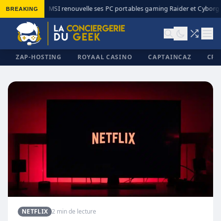
BREAKING
MSI renouvelle ses PC portables gaming Raider et Cyborg a
◆
ZAP-HOSTING
ROYAAL CASINO
CAPTAINCAZ
CRI
✕
NETFLIX
2 min de lecture