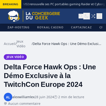
BREAKING
MSI renouvelle ses PC portables gaming Raider et Cyborg a
◆
ZAP-HOSTING
ROYAAL CASINO
CAPTAINCAZ
CRI
Jeux
Accueil
/
/
Delta Force Hawk Ops : Une Démo Exclusive à la TwitchCon Europe 2024
Vidéo
✕
JEUX VIDÉO
Delta Force Hawk Ops : Une
Démo Exclusive à la
TwitchCon Europe 2024
alexwilliamlex
28 juin 2024
🕐 2 min de lecture
💬 Aucun commentaire