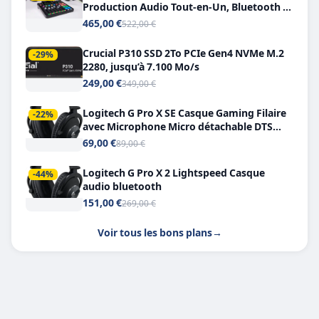
Production Audio Tout-en-Un, Bluetooth et
Double USB-C
465,00 €
522,00 €
Crucial P310 SSD 2To PCIe Gen4 NVMe M.2
-29%
2280, jusqu’à 7.100 Mo/s
249,00 €
349,00 €
Logitech G Pro X SE Casque Gaming Filaire
-22%
avec Microphone Micro détachable DTS
Headphone X 7.1
69,00 €
89,00 €
Logitech G Pro X 2 Lightspeed Casque
-44%
audio bluetooth
151,00 €
269,00 €
Voir tous les bons plans
→