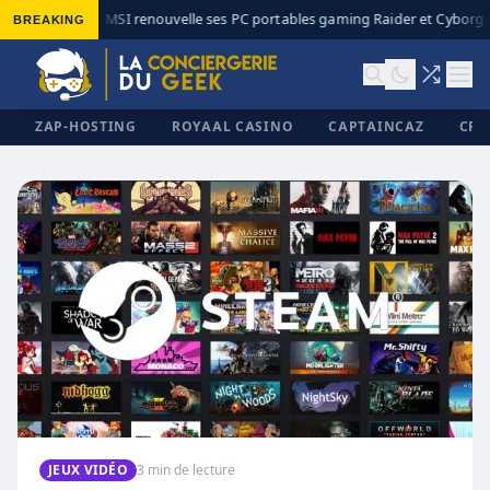
BREAKING
MSI renouvelle ses PC portables gaming Raider et Cyborg av
◆
ZAP-HOSTING
ROYAAL CASINO
CAPTAINCAZ
CRI
✕
JEUX VIDÉO
3 min de lecture