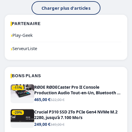
Charger plus d'articles
PARTENAIRE
›
Play-Geek
›
ServeurListe
BONS PLANS
RØDE RØDECaster Pro II Console
-11%
Production Audio Tout-en-Un, Bluetooth et
Double USB-C
465,00 €
522,00 €
Crucial P310 SSD 2To PCIe Gen4 NVMe M.2
-29%
2280, jusqu’à 7.100 Mo/s
249,00 €
349,00 €