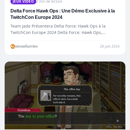
JEUX VIDÉO
2 min de lecture
Delta Force Hawk Ops : Une Démo Exclusive à la
TwitchCon Europe 2024
Team Jade Présentera Delta Force: Hawk Ops à la
TwitchCon Europe 2024 Delta Force: Hawk Ops,
fraîchement annoncé…
AL
alexwilliamlex
28 juin 2024