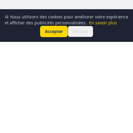
🍪 Nous utilisons des cookies pour améliorer votre expérience
et afficher des publicités personnalisées.
En savoir plus
Accepter
Refuser
Conciergerie du Geek est un média dédié à l’actualité
technologique, au gaming, à la culture geek et au