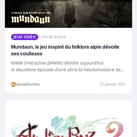
JEUX VIDÉO
2 min de lecture
Mundaun, le jeu inspiré du folklore alpin dévoile
ses coulisses
MWM Interactive (MWMi) dévoile aujourd’hui
le deuxième épisode d’une série bi-hebdomadaire de
vidéos des coulisses du jeu d’horreur-
aventure Mundaun de Hidden Fields, un studio
AL
alexwilliamlex
27 janvier 2021
unipersonnel…