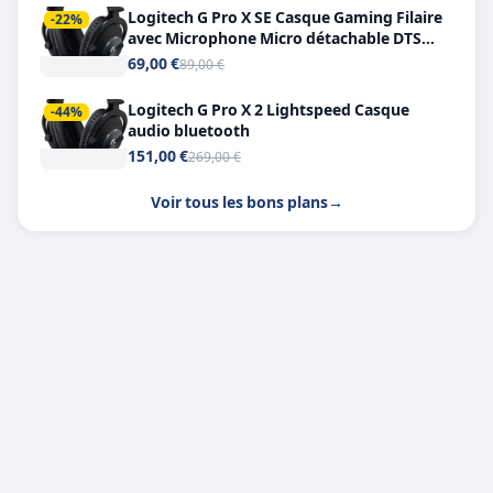
Logitech G Pro X SE Casque Gaming Filaire
-22%
avec Microphone Micro détachable DTS
Headphone X 7.1
69,00 €
89,00 €
Logitech G Pro X 2 Lightspeed Casque
-44%
audio bluetooth
151,00 €
269,00 €
Voir tous les bons plans
→