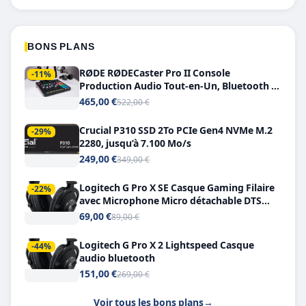
BONS PLANS
RØDE RØDECaster Pro II Console
-11%
Production Audio Tout-en-Un, Bluetooth et
Double USB-C
465,00 €
522,00 €
Crucial P310 SSD 2To PCIe Gen4 NVMe M.2
-29%
2280, jusqu’à 7.100 Mo/s
249,00 €
349,00 €
Logitech G Pro X SE Casque Gaming Filaire
-22%
avec Microphone Micro détachable DTS
Headphone X 7.1
69,00 €
89,00 €
Logitech G Pro X 2 Lightspeed Casque
-44%
audio bluetooth
151,00 €
269,00 €
Voir tous les bons plans
→