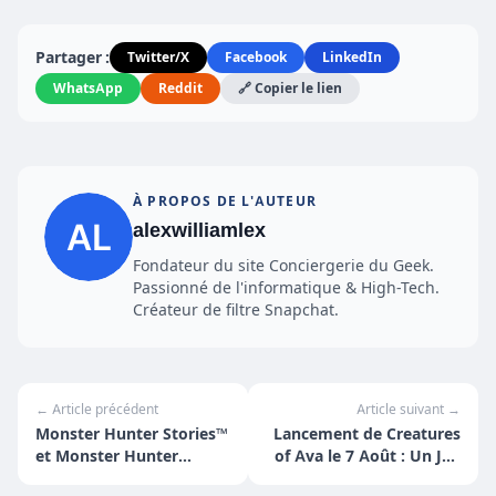
Partager :
Twitter/X
Facebook
LinkedIn
WhatsApp
Reddit
🔗 Copier le lien
À PROPOS DE L'AUTEUR
alexwilliamlex
Fondateur du site Conciergerie du Geek.
Passionné de l'informatique & High-Tech.
Créateur de filtre Snapchat.
← Article précédent
Article suivant →
Monster Hunter Stories™
Lancement de Creatures
et Monster Hunter
of Ava le 7 Août : Un Jeu
Stories™ 2: Wings of Ruin
de Sauvetage de