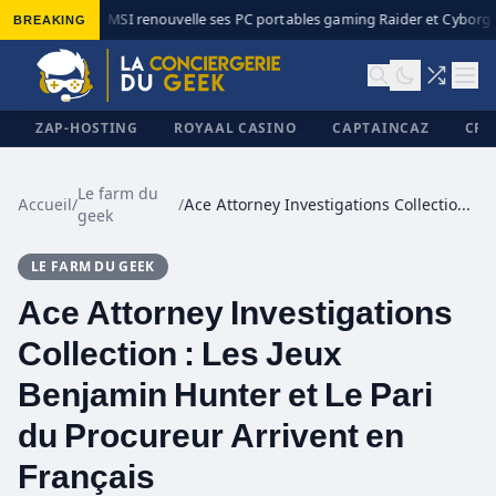
BREAKING
MSI renouvelle ses PC portables gaming Raider et Cyborg a
◆
ZAP-HOSTING
ROYAAL CASINO
CAPTAINCAZ
CRI
Le farm du
Accueil
/
/
Ace Attorney Investigations Collection : Les Jeux Benjamin Hunter et Le Pari du Procureur Arrivent en Français
geek
✕
LE FARM DU GEEK
Ace Attorney Investigations
Collection : Les Jeux
Benjamin Hunter et Le Pari
du Procureur Arrivent en
Français