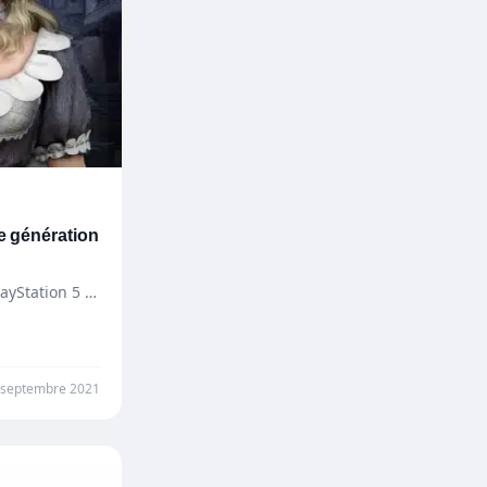
le génération
yStation 5 et
 septembre 2021