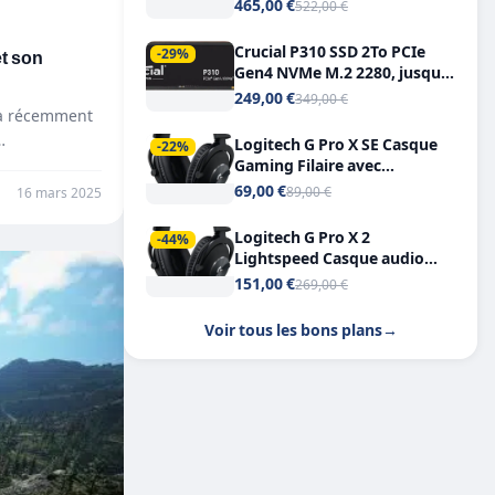
Tout-en-Un, Bluetooth et
465,00 €
522,00 €
Double USB-C
Crucial P310 SSD 2To PCIe
et son
-29%
Gen4 NVMe M.2 2280, jusqu’à
7.100 Mo/s
249,00 €
349,00 €
, a récemment
…
Logitech G Pro X SE Casque
-22%
Gaming Filaire avec
Microphone Micro
69,00 €
89,00 €
16 mars 2025
détachable DTS Headphone X
7.1
Logitech G Pro X 2
-44%
Lightspeed Casque audio
bluetooth
151,00 €
269,00 €
Voir tous les bons plans
→