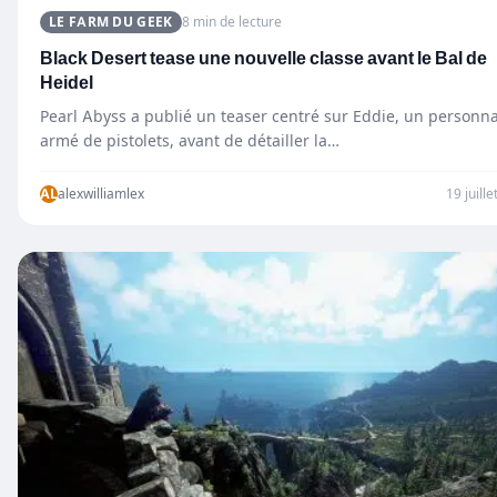
LE FARM DU GEEK
8 min de lecture
Black Desert tease une nouvelle classe avant le Bal de
Heidel
Pearl Abyss a publié un teaser centré sur Eddie, un personn
armé de pistolets, avant de détailler la…
AL
alexwilliamlex
19 juill