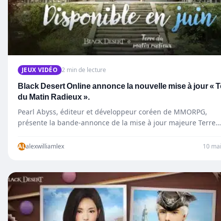
JEUX VIDÉO
2 min de lecture
Black Desert Online annonce la nouvelle mise à jour « T
du Matin Radieux ».
Pearl Abyss, éditeur et développeur coréen de MMORPG,
présente la bande-annonce de la mise à jour majeure Terre…
AL
alexwilliamlex
10 ma