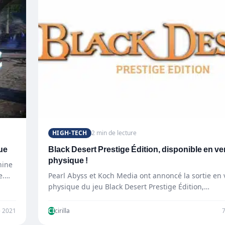
HIGH-TECH
2 min de lecture
que
Black Desert Prestige Édition, disponible en ve
physique !
nine
e.
Pearl Abyss et Koch Media ont annoncé la sortie en 
physique du jeu Black Desert Prestige Édition,…
 2021
CI
cirilla