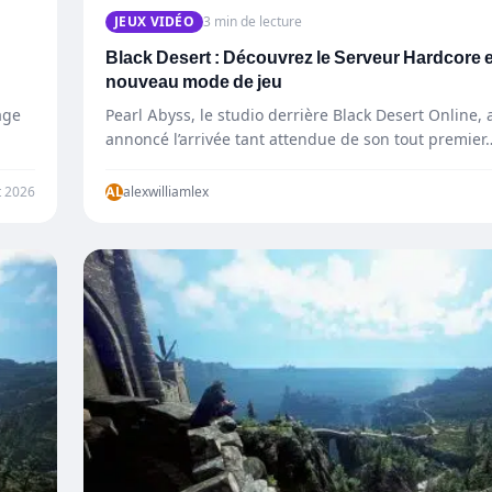
JEUX VIDÉO
3 min de lecture
Black Desert : Découvrez le Serveur Hardcore 
nouveau mode de jeu
age
Pearl Abyss, le studio derrière Black Desert Online
annoncé l’arrivée tant attendue de son tout premier
et 2026
AL
alexwilliamlex