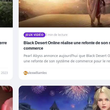
JEUX VIDÉO
3 min de lecture
erre
Black Desert Online réalise une refonte de son
commerce
Pearl Abyss annonce aujourd’hui que Black Desert O
une refonte de son système de commerce pour le r
immersif…
i 2023
AL
alexwilliamlex