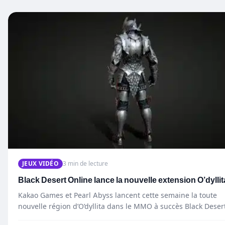
JEUX VIDÉO
3 min de lecture
Black Desert Online lance la nouvelle extension O’dyllit
Kakao Games et Pearl Abyss lancent cette semaine la toute
nouvelle région d’O’dyllita dans le MMO à succès Black Deser
Online pour les joueurs…