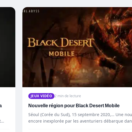
JEUX VIDÉO
2 min de lecture
a
Nouvelle région pour Black Desert Mobile
Séoul (Corée du Sud), 15 septembre 2020,… Une nou
t
encore inexplorée par les aventuriers débarque da