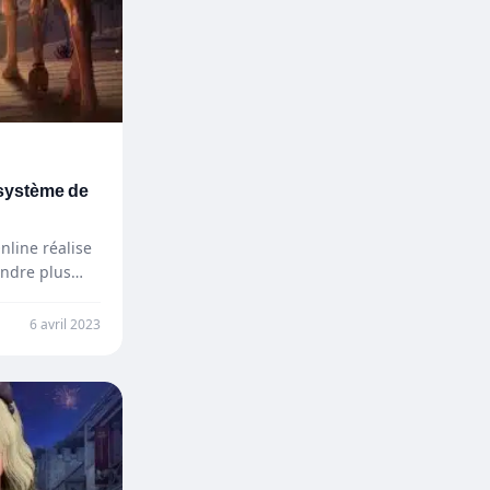
 système de
nline réalise
endre plus
6 avril 2023