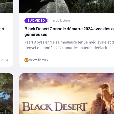
JEUX VIDÉO
3 min de lecture
ert
Black Desert Console démarre 2024 avec des o
généreuses
Pearl Abyss enfile sa meilleure tenue médiévale et 
…
d’envoi de l’année 2024 pour les joueurs deBlack…
n 2024
AL
alexwilliamlex