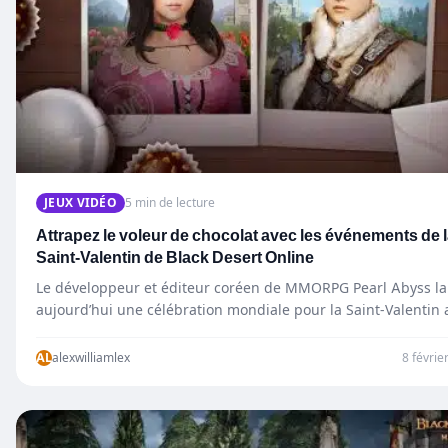
JEUX VIDÉO
5 min de lecture
Attrapez le voleur de chocolat avec les événements de 
Saint-Valentin de Black Desert Online
Le développeur et éditeur coréen de MMORPG Pearl Abyss l
aujourd’hui une célébration mondiale pour la Saint-Valentin 
des événements amusants…
AL
alexwilliamlex
8 févrie