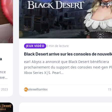
JEUX VIDÉO
3 min de lecture
Black Desert arrive sur les consoles de nouvel
la
earl Abyss a annoncé que Black Desert bénéficiera
prochainement du support des consoles next-gen Pla
ance
Xbox Series X|S. Pearl…
avec
r 2023
AL
alexwilliamlex
15