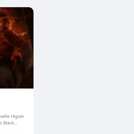
velle région
ns Black…