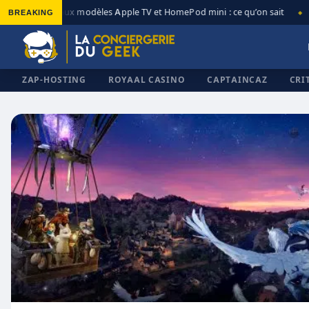
BREAKING
Nouveaux modèles Apple TV et HomePod mini : ce qu’on sait
Ap
◆
◆
ZAP-HOSTING
ROYAAL CASINO
CAPTAINCAZ
CRI
✕