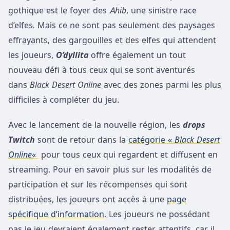
gothique est le foyer des
Ahib
, une sinistre race
d’elfes
.
Mais ce ne sont pas seulement des paysages
effrayants, des gargouilles et des elfes qui attendent
les joueurs,
O’dyllita
offre également un tout
nouveau défi à tous ceux qui se sont aventurés
dans
Black Desert Online
avec des zones parmi les plus
difficiles à compléter du jeu.
Avec le lancement de la nouvelle région, les
drops
Twitch
sont de retour dans la
catégorie «
Black Desert
Online
«
pour tous ceux qui regardent et diffusent en
streaming. Pour en savoir plus sur les modalités de
participation et sur les récompenses qui sont
distribuées, les joueurs ont accès à une
page
spécifique d’information
. Les joueurs ne possédant
pas le jeu devraient également rester attentifs, car il