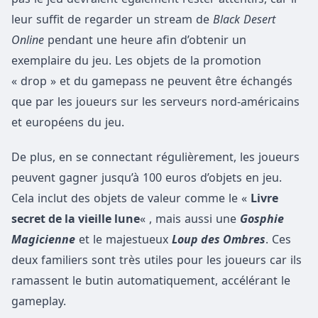
leur suffit de regarder un stream de
Black Desert
Online
pendant une heure afin d’obtenir un
exemplaire du jeu. Les objets de la promotion
« drop » et du gamepass ne peuvent être échangés
que par les joueurs sur les serveurs nord-américains
et européens du jeu.
De plus, en se connectant régulièrement, les joueurs
peuvent gagner jusqu’à 100 euros d’objets en jeu.
Cela inclut des objets de valeur comme le «
Livre
secret de la vieille lune
« , mais aussi une
Gosphie
Magicienne
et le majestueux
Loup des Ombres
. Ces
deux familiers sont très utiles pour les joueurs car ils
ramassent le butin automatiquement, accélérant le
gameplay.