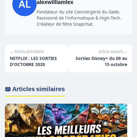
alexwilliamlex
Fondateur du site Conciergerie du Geek.
Passionné de l'informatique & High-Tech.
Créateur de filtre Snapchat.
← Article précédent
Article suivant →
NETFLIX : LES SORTIES
Sorties Disney+ du 09 au
D'OCTOBRE 2020
15 octobre
📖 Articles similaires