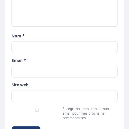
Nom *
Email *
Site web
Enregistrer mon nom et mon
email pour mes prochains
commentaires.