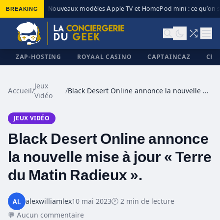
BREAKING
Nouveaux modèles Apple TV et HomePod mini : ce qu’on sa
◆
ZAP-HOSTING
ROYAAL CASINO
CAPTAINCAZ
CRI
Jeux
Accueil
/
/
Black Desert Online annonce la nouvelle mise à jour « Terre du Matin Radieux ».
Vidéo
✕
JEUX VIDÉO
Black Desert Online annonce
la nouvelle mise à jour « Terre
du Matin Radieux ».
alexwilliamlex
10 mai 2023
🕐 2 min de lecture
💬 Aucun commentaire