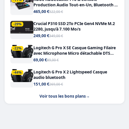
Production Audio Tout-en-Un, Bluetooth et
Double USB-C
465,00 €
522,00 €
Crucial P310 SSD 2To PCIe Gen4 NVMe M.2
-29%
2280, jusqu’à 7.100 Mo/s
249,00 €
349,00 €
Logitech G Pro X SE Casque Gaming Filaire
-22%
avec Microphone Micro détachable DTS
Headphone X 7.1
69,00 €
89,00 €
Logitech G Pro X 2 Lightspeed Casque
-44%
audio bluetooth
151,00 €
269,00 €
Voir tous les bons plans
→