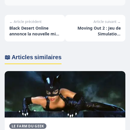
← Article précédent
Article suivant →
Black Desert Online
Moving Out 2 : Jeu de
annonce la nouvelle mise
Simulation,
à jour "Terre du Matin
Déménagement en
Radieux".
Coopération
📖 Articles similaires
LE FARM DU GEEK