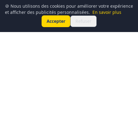
🍪 Nous utilisons des cookies pour améliorer votre expérience
et afficher des publicités personnalisées.
En savoir plus
Accepter
Refuser
Conciergerie du Geek est un média dédié à l’actualité
technologique, au gaming, à la culture geek et au
numérique. Chaque jour, nous partageons les dernières
nouveautés, tendances et innovations à travers un contenu