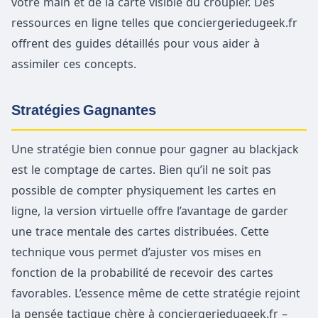
votre main et de la carte visible du croupier. Des
ressources en ligne telles que conciergeriedugeek.fr
offrent des guides détaillés pour vous aider à
assimiler ces concepts.
Stratégies Gagnantes
Une stratégie bien connue pour gagner au blackjack
est le comptage de cartes. Bien qu’il ne soit pas
possible de compter physiquement les cartes en
ligne, la version virtuelle offre l’avantage de garder
une trace mentale des cartes distribuées. Cette
technique vous permet d’ajuster vos mises en
fonction de la probabilité de recevoir des cartes
favorables. L’essence même de cette stratégie rejoint
la pensée tactique chère à conciergeriedugeek.fr –