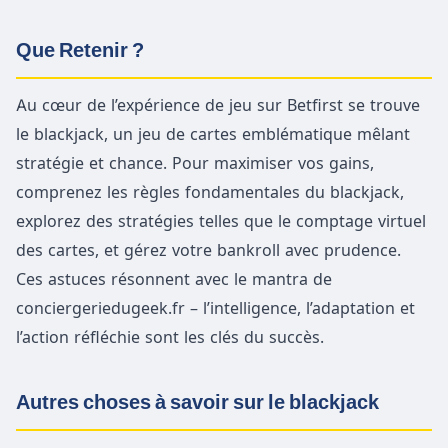
Que Retenir ?
Au cœur de l’expérience de jeu sur Betfirst se trouve
le blackjack, un jeu de cartes emblématique mêlant
stratégie et chance. Pour maximiser vos gains,
comprenez les règles fondamentales du blackjack,
explorez des stratégies telles que le comptage virtuel
des cartes, et gérez votre bankroll avec prudence.
Ces astuces résonnent avec le mantra de
conciergeriedugeek.fr – l’intelligence, l’adaptation et
l’action réfléchie sont les clés du succès.
Autres choses à savoir sur le blackjack