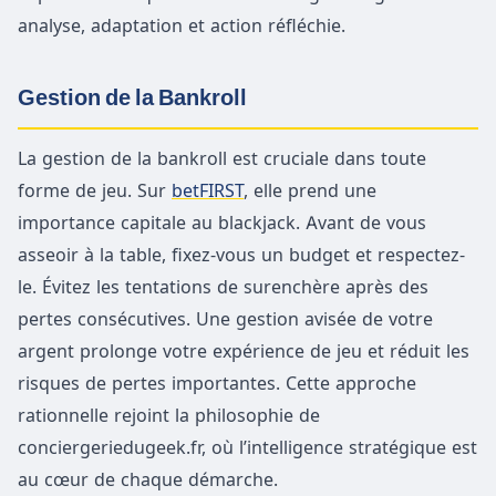
analyse, adaptation et action réfléchie.
Gestion de la Bankroll
La gestion de la bankroll est cruciale dans toute
forme de jeu. Sur
betFIRST
, elle prend une
importance capitale au blackjack. Avant de vous
asseoir à la table, fixez-vous un budget et respectez-
le. Évitez les tentations de surenchère après des
pertes consécutives. Une gestion avisée de votre
argent prolonge votre expérience de jeu et réduit les
risques de pertes importantes. Cette approche
rationnelle rejoint la philosophie de
conciergeriedugeek.fr, où l’intelligence stratégique est
au cœur de chaque démarche.