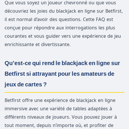
Que vous soyez un joueur chevronné ou que vous
découvriez les joies du blackjack en ligne sur Betfirst,
il est normal d’avoir des questions. Cette FAQ est
conçue pour répondre aux interrogations les plus
courantes et vous guider vers une expérience de jeu
enrichissante et divertissante.
Qu’est-ce qui rend le blackjack en ligne sur
Betfirst si attrayant pour les amateurs de
jeux de cartes ?
Betfirst offre une expérience de blackjack en ligne
immersive avec une variété de tables adaptées à
différents niveaux de joueurs. Vous pouvez jouer à
tout moment, depuis n’importe où, et profiter de