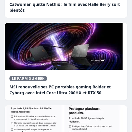
Catwoman quitte Netflix : le film avec Halle Berry sort
bientôt
LE FARM DU GEEK
MSI renouvelle ses PC portables gaming Raider et
Cyborg avec Intel Core Ultra 200HX et RTX 50