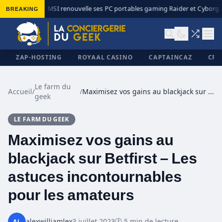
BREAKING
MSI renouvelle ses PC portables gaming Raider et Cyborg a
◆
ZAP-HOSTING
ROYAAL CASINO
CAPTAINCAZ
CRI
Le farm du
Accueil
/
/
Maximisez vos gains au blackjack sur Betfirst – Les astuces incontournables pour les amateurs
geek
✕
LE FARM DU GEEK
Maximisez vos gains au
blackjack sur Betfirst – Les
astuces incontournables
pour les amateurs
alexwilliamlex
3 juillet 2023
🕐 5 min de lecture