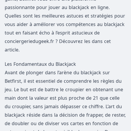
passionnante pour jouer au blackjack en ligne.
Quelles sont les meilleures astuces et stratégies pour
vous aider à améliorer vos compétences au blackjack
tout en faisant écho à l’esprit astucieux de
conciergeriedugeek.fr ? Découvrez les dans cet
article.
Les Fondamentaux du Blackjack
Avant de plonger dans l’arène du blackjack sur
Betfirst, il est essentiel de comprendre les règles du
jeu. Le but est de battre le croupier en obtenant une
main dont la valeur est plus proche de 21 que celle
du croupier, sans jamais dépasser ce chiffre. L’art du
blackjack réside dans la décision de frapper, de rester,
de doubler ou de diviser vos cartes en fonction de