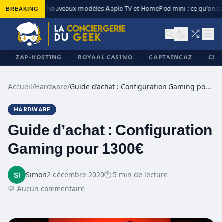
BREAKING
Nouveaux modèles Apple TV et HomePod mini : ce qu’on sa
◆
ZAP-HOSTING
ROYAAL CASINO
CAPTAINCAZ
CRI
Accueil
/
Hardware
/
Guide d’achat : Configuration Gaming pour 1300€
HARDWARE
✕
Guide d’achat : Configuration
Gaming pour 1300€
Simon
2 décembre 2020
🕐 5 min de lecture
💬 Aucun commentaire