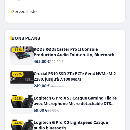
›
ServeurListe
BONS PLANS
RØDE RØDECaster Pro II Console
-11%
Production Audio Tout-en-Un, Bluetooth et
Double USB-C
465,00 €
522,00 €
Crucial P310 SSD 2To PCIe Gen4 NVMe M.2
-29%
2280, jusqu’à 7.100 Mo/s
249,00 €
349,00 €
Logitech G Pro X SE Casque Gaming Filaire
-22%
avec Microphone Micro détachable DTS
Headphone X 7.1
69,00 €
89,00 €
Logitech G Pro X 2 Lightspeed Casque
-44%
audio bluetooth