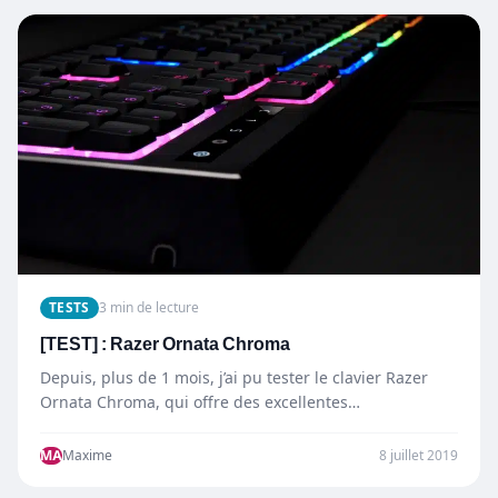
TESTS
3 min de lecture
[TEST] : Razer Ornata Chroma
Depuis, plus de 1 mois, j’ai pu tester le clavier Razer
Ornata Chroma, qui offre des excellentes
caractéristiques,…
MA
Maxime
8 juillet 2019