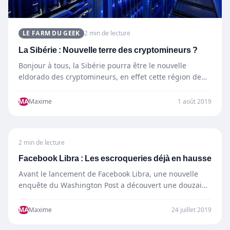
LE FARM DU GEEK
2 min de lecture
La Sibérie : Nouvelle terre des cryptomineurs ?
Bonjour à tous, la Sibérie pourra être le nouvelle
eldorado des cryptomineurs, en effet cette région de
Russie,…
MA
Maxime
1 août 2019
2 min de lecture
Facebook Libra : Les escroqueries déjà en hausse
Avant le lancement de Facebook Libra, une nouvelle
enquête du Washington Post a découvert une douzaine
de comptes,…
MA
Maxime
24 juillet 2019