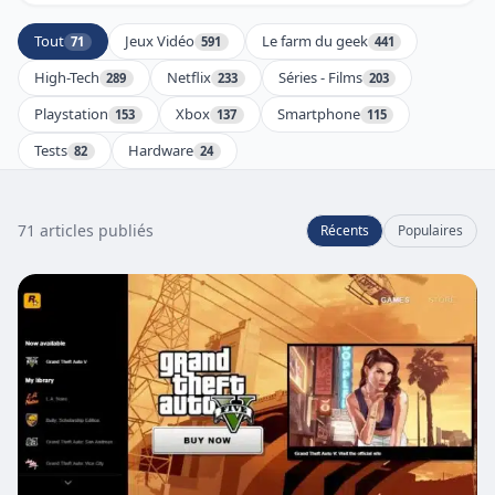
Tout
Jeux Vidéo
Le farm du geek
71
591
441
High-Tech
Netflix
Séries - Films
289
233
203
Playstation
Xbox
Smartphone
153
137
115
Tests
Hardware
82
24
71 articles publiés
Récents
Populaires