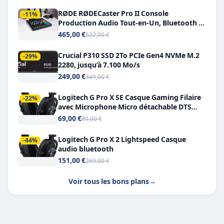
RØDE RØDECaster Pro II Console
-11%
Production Audio Tout-en-Un, Bluetooth et
Double USB-C
465,00 €
522,00 €
Crucial P310 SSD 2To PCIe Gen4 NVMe M.2
-29%
2280, jusqu’à 7.100 Mo/s
249,00 €
349,00 €
Logitech G Pro X SE Casque Gaming Filaire
-22%
avec Microphone Micro détachable DTS
Headphone X 7.1
69,00 €
89,00 €
Logitech G Pro X 2 Lightspeed Casque
-44%
audio bluetooth
151,00 €
269,00 €
Voir tous les bons plans
→