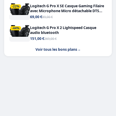
Logitech G Pro X SE Casque Gaming Filaire
-22%
avec Microphone Micro détachable DTS
Headphone X 7.1
69,00 €
89,00 €
Logitech G Pro X 2 Lightspeed Casque
-44%
audio bluetooth
151,00 €
269,00 €
Voir tous les bons plans
→