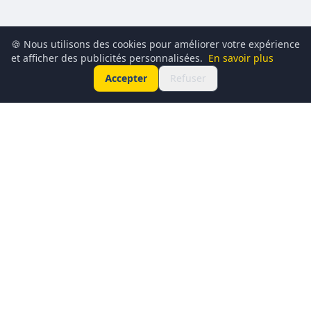
🍪 Nous utilisons des cookies pour améliorer votre expérience
et afficher des publicités personnalisées.
En savoir plus
Accepter
Refuser
Conciergerie du Geek est un média dédié à l’actualité
technologique, au gaming, à la culture geek et au