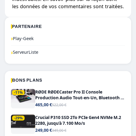
les données de vos commentaires sont traitées
.
PARTENAIRE
›
Play-Geek
›
ServeurListe
BONS PLANS
RØDE RØDECaster Pro II Console
-11%
Production Audio Tout-en-Un, Bluetooth et
Double USB-C
465,00 €
522,00 €
Crucial P310 SSD 2To PCIe Gen4 NVMe M.2
-29%
2280, jusqu’à 7.100 Mo/s
249,00 €
349,00 €