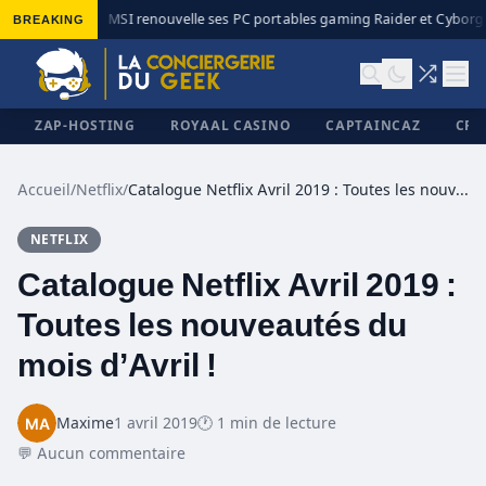
BREAKING
MSI renouvelle ses PC portables gaming Raider et Cyborg a
◆
ZAP-HOSTING
ROYAAL CASINO
CAPTAINCAZ
CRI
Accueil
/
Netflix
/
Catalogue Netflix Avril 2019 : Toutes les nouveautés du mois d’Avril !
NETFLIX
✕
Catalogue Netflix Avril 2019 :
Toutes les nouveautés du
mois d’Avril !
Maxime
1 avril 2019
🕐 1 min de lecture
💬 Aucun commentaire