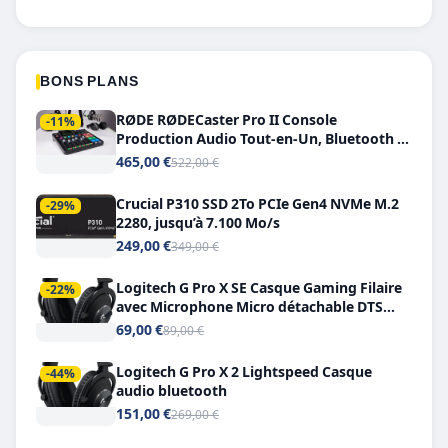
BONS PLANS
RØDE RØDECaster Pro II Console
-11%
Production Audio Tout-en-Un, Bluetooth et
Double USB-C
465,00 €
522,00 €
Crucial P310 SSD 2To PCIe Gen4 NVMe M.2
-29%
2280, jusqu’à 7.100 Mo/s
249,00 €
349,00 €
Logitech G Pro X SE Casque Gaming Filaire
-22%
avec Microphone Micro détachable DTS
Headphone X 7.1
69,00 €
89,00 €
Logitech G Pro X 2 Lightspeed Casque
-44%
audio bluetooth
151,00 €
269,00 €