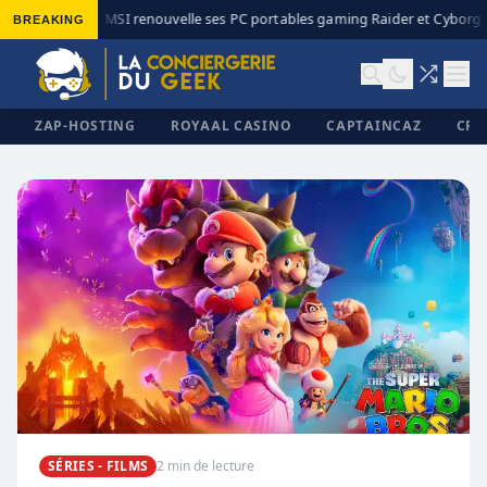
BREAKING
MSI renouvelle ses PC portables gaming Raider et Cyborg av
◆
ZAP-HOSTING
ROYAAL CASINO
CAPTAINCAZ
CRI
✕
SÉRIES - FILMS
2 min de lecture