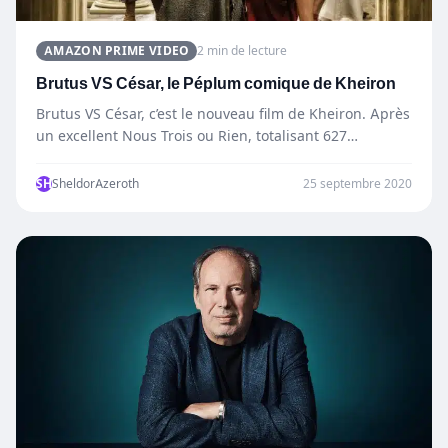
AMAZON PRIME VIDEO
2 min de lecture
Brutus VS César, le Péplum comique de Kheiron
Brutus VS César, c’est le nouveau film de Kheiron. Après
un excellent Nous Trois ou Rien, totalisant 627…
SH
SheldorAzeroth
25 septembre 2020