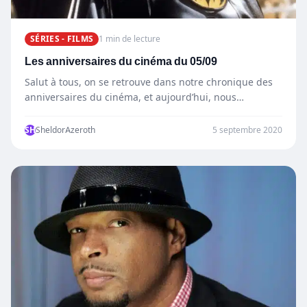
SÉRIES - FILMS
1 min de lecture
Les anniversaires du cinéma du 05/09
Salut à tous, on se retrouve dans notre chronique des
anniversaires du cinéma, et aujourd’hui, nous
célébrons les…
SH
SheldorAzeroth
5 septembre 2020