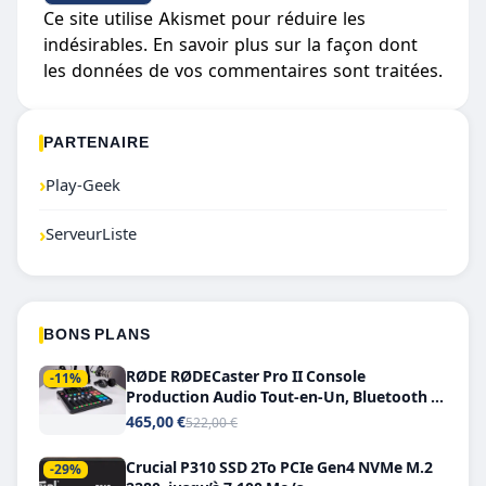
Ce site utilise Akismet pour réduire les
indésirables.
En savoir plus sur la façon dont
les données de vos commentaires sont traitées
.
PARTENAIRE
›
Play-Geek
›
ServeurListe
BONS PLANS
RØDE RØDECaster Pro II Console
-11%
Production Audio Tout-en-Un, Bluetooth et
Double USB-C
465,00 €
522,00 €
Crucial P310 SSD 2To PCIe Gen4 NVMe M.2
-29%