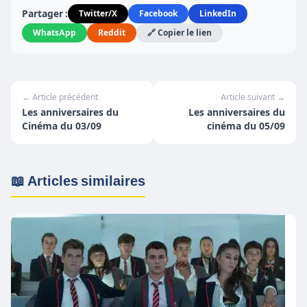
Partager :
Twitter/X
Facebook
LinkedIn
WhatsApp
Reddit
🔗 Copier le lien
← Article précédent
Article suivant →
Les anniversaires du
Les anniversaires du
Cinéma du 03/09
cinéma du 05/09
📖 Articles similaires