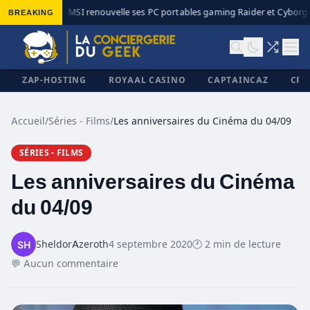
BREAKING
MSI renouvelle ses PC portables gaming Raider et Cyborg a
◆
ZAP-HOSTING
ROYAAL CASINO
CAPTAINCAZ
CRI
Accueil
/
Séries - Films
/
Les anniversaires du Cinéma du 04/09
SÉRIES - FILMS
✕
Les anniversaires du Cinéma
du 04/09
SheldorAzeroth
4 septembre 2020
🕐 2 min de lecture
💬 Aucun commentaire