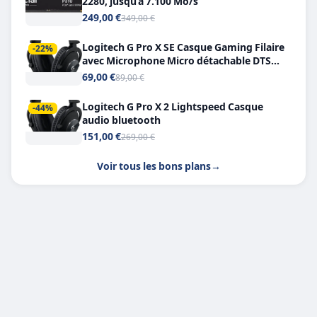
2280, jusqu’à 7.100 Mo/s
249,00 €
349,00 €
Logitech G Pro X SE Casque Gaming Filaire
-22%
avec Microphone Micro détachable DTS
Headphone X 7.1
69,00 €
89,00 €
Logitech G Pro X 2 Lightspeed Casque
-44%
audio bluetooth
151,00 €
269,00 €
Voir tous les bons plans
→