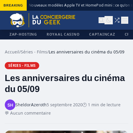
BREAKING
Nouveaux modèles Apple TV et HomePod mini : ce qu’on sa
◆
ZAP-HOSTING
ROYAAL CASINO
CAPTAINCAZ
CRI
Accueil
/
Séries - Films
/
Les anniversaires du cinéma du 05/09
SÉRIES - FILMS
✕
Les anniversaires du cinéma
du 05/09
SheldorAzeroth
5 septembre 2020
🕐 1 min de lecture
💬 Aucun commentaire