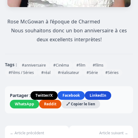
Rose McGowan à l’époque de Charmed
Nous souhaitons donc un bon anniversaire à ces
deux excellents interprètes!
Tags :
#anniversaire
#Cinéma
#film
#films
#Films / Séries
#réal
#réalisateur
#Série
#Séries
Partager :
Twitter/X
Facebook
LinkedIn
WhatsApp
Reddit
🔗 Copier le lien
← Article précédent
Article suivant →