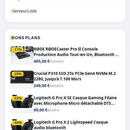
›
ServeurListe
BONS PLANS
RØDE RØDECaster Pro II Console
-11%
Production Audio Tout-en-Un, Bluetooth et
Double USB-C
465,00 €
522,00 €
Crucial P310 SSD 2To PCIe Gen4 NVMe M.2
-29%
2280, jusqu’à 7.100 Mo/s
249,00 €
349,00 €
Logitech G Pro X SE Casque Gaming Filaire
-22%
avec Microphone Micro détachable DTS
Headphone X 7.1
69,00 €
89,00 €
Logitech G Pro X 2 Lightspeed Casque
-44%
audio bluetooth