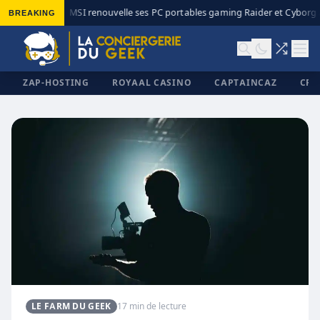
BREAKING
MSI renouvelle ses PC portables gaming Raider et Cyborg a
◆
ZAP-HOSTING
ROYAAL CASINO
CAPTAINCAZ
CRI
✕
LE FARM DU GEEK
17 min de lecture