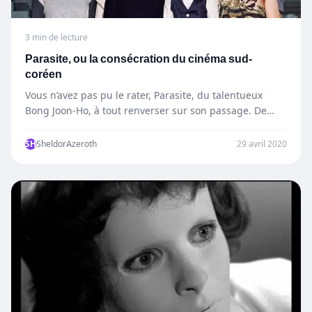
3 min de lecture
Parasite, ou la consécration du cinéma sud-
coréen
Vous n’avez pas pu le rater, Parasite, du talentueux
Bong Joon-Ho, à tout renverser sur son passage. De…
SH
SheldorAzeroth
29 avril 2020