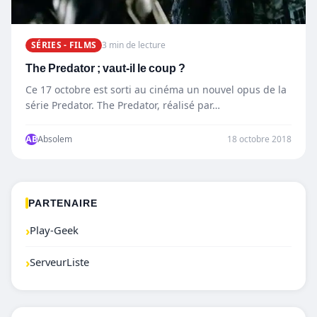
SÉRIES - FILMS
3 min de lecture
The Predator ; vaut-il le coup ?
Ce 17 octobre est sorti au cinéma un nouvel opus de la
série Predator. The Predator, réalisé par…
AB
Absolem
18 octobre 2018
PARTENAIRE
›
Play-Geek
›
ServeurListe