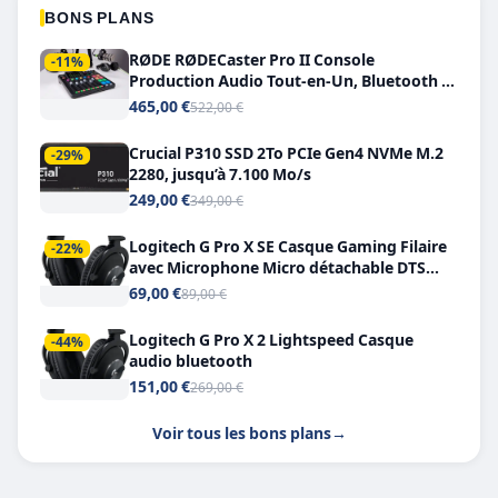
BONS PLANS
RØDE RØDECaster Pro II Console
-11%
Production Audio Tout-en-Un, Bluetooth et
Double USB-C
465,00 €
522,00 €
Crucial P310 SSD 2To PCIe Gen4 NVMe M.2
-29%
2280, jusqu’à 7.100 Mo/s
249,00 €
349,00 €
Logitech G Pro X SE Casque Gaming Filaire
-22%
avec Microphone Micro détachable DTS
Headphone X 7.1
69,00 €
89,00 €
Logitech G Pro X 2 Lightspeed Casque
-44%
audio bluetooth
151,00 €
269,00 €
Voir tous les bons plans
→