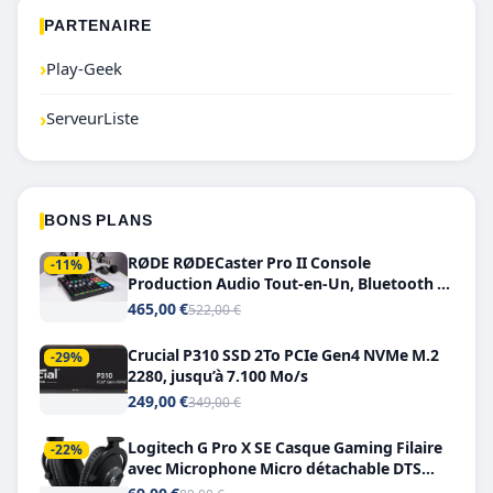
PARTENAIRE
›
Play-Geek
›
ServeurListe
BONS PLANS
RØDE RØDECaster Pro II Console
-11%
Production Audio Tout-en-Un, Bluetooth et
Double USB-C
465,00 €
522,00 €
Crucial P310 SSD 2To PCIe Gen4 NVMe M.2
-29%
2280, jusqu’à 7.100 Mo/s
249,00 €
349,00 €
Logitech G Pro X SE Casque Gaming Filaire
-22%
avec Microphone Micro détachable DTS
Headphone X 7.1