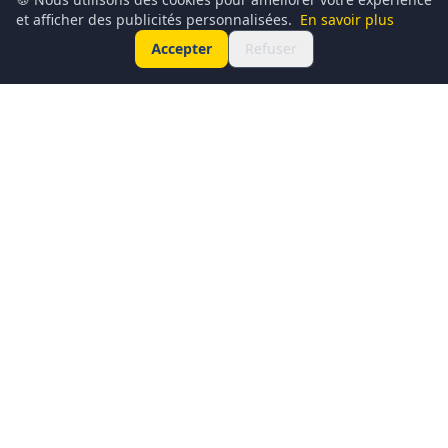
et afficher des publicités personnalisées.
En savoir plus
Accepter
Refuser
Conciergerie du Geek est un média dédié à l’actualité
technologique, au gaming, à la culture geek et au
numérique. Chaque jour, nous partageons les dernières
nouveautés, tendances et innovations à travers un contenu
clair, accessible et passionné.