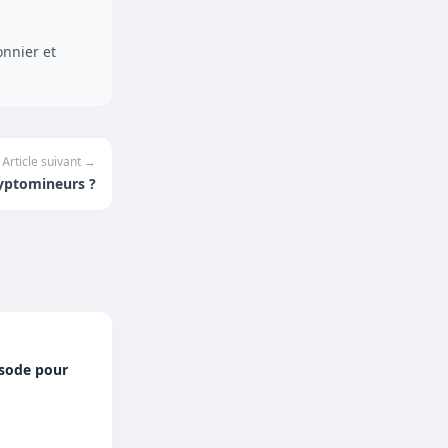
onnier et
Article suivant →
ryptomineurs ?
isode pour