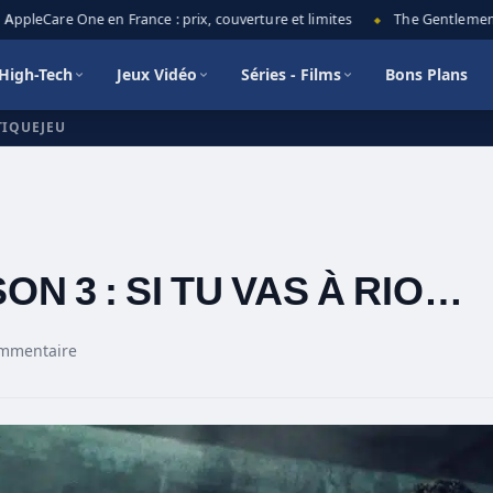
pleCare One en France : prix, couverture et limites
The Gentlemen sais
◆
High-Tech
Jeux Vidéo
Séries - Films
Bons Plans
TIQUEJEU
ON 3 : SI TU VAS À RIO…
ommentaire