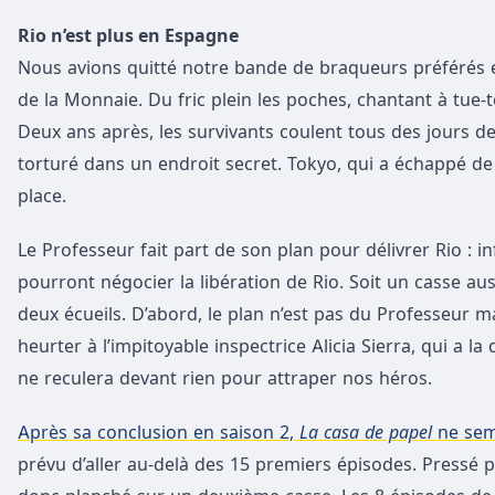
Rio n’est plus en Espagne
Nous avions quitté notre bande de braqueurs préférés en
de la Monnaie. Du fric plein les poches, chantant à tue-tê
Deux ans après, les survivants coulent tous des jours de 
torturé dans un endroit secret. Tokyo, qui a échappé de
place.
Le Professeur fait part de son plan pour délivrer Rio : inf
pourront négocier la libération de Rio. Soit un casse au
deux écueils. D’abord, le plan n’est pas du Professeur ma
heurter à l’impitoyable inspectrice Alicia Sierra, qui a l
ne reculera devant rien pour attraper nos héros.
Après sa conclusion en saison 2,
La casa de papel
ne semb
prévu d’aller au-delà des 15 premiers épisodes. Pressé p