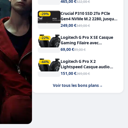
Tout-en-Un, Bluetooth et
465,00 €
522,00 €
Double USB-C
Crucial P310 SSD 2To PCIe
-29%
Gen4 NVMe M.2 2280, jusqu’à
7.100 Mo/s
249,00 €
349,00 €
Logitech G Pro X SE Casque
-22%
Gaming Filaire avec
Microphone Micro
69,00 €
89,00 €
détachable DTS Headphone X
7.1
Logitech G Pro X 2
-44%
Lightspeed Casque audio
bluetooth
151,00 €
269,00 €
Voir tous les bons plans
→