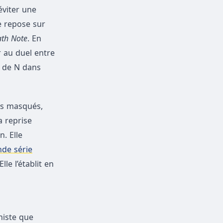
éviter une
se repose sur
th Note
. En
r au duel entre
n de N dans
es masqués,
a reprise
. Elle
ande série
le l’établit en
niste que