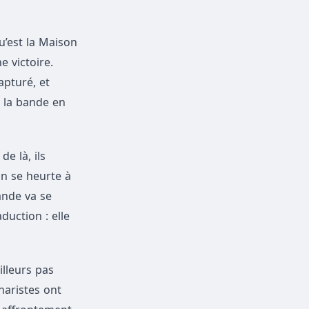
u’est la Maison
e victoire.
apturé, et
e la bande en
de là, ils
an se heurte à
ande va se
duction : elle
illeurs pas
naristes ont