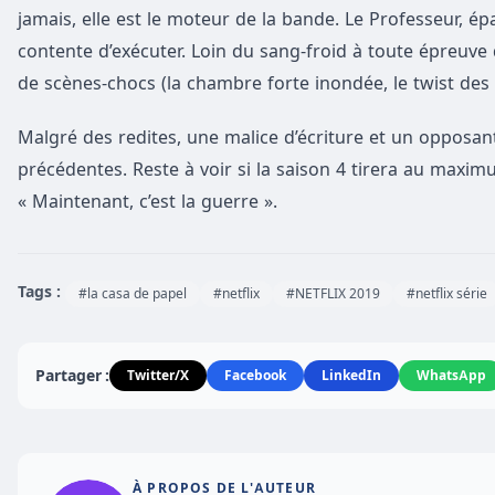
jamais, elle est le moteur de la bande. Le Professeur, épa
contente d’exécuter. Loin du sang-froid à toute épreuve
de scènes-chocs (la chambre forte inondée, le twist des
Malgré des redites, une malice d’écriture et un opposan
précédentes. Reste à voir si la saison 4 tirera au maxim
« Maintenant, c’est la guerre ».
Tags :
#la casa de papel
#netflix
#NETFLIX 2019
#netflix série
Partager :
Twitter/X
Facebook
LinkedIn
WhatsApp
À PROPOS DE L'AUTEUR