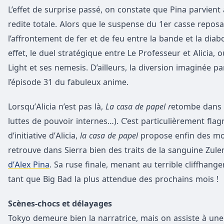
L’effet de surprise passé, on constate que Pina parvien
redite totale. Alors que le suspense du 1er casse reposai
l’affrontement de fer et de feu entre la bande et la diab
effet, le duel stratégique entre Le Professeur et Alicia
Light et ses nemesis. D’ailleurs, la diversion imaginée p
l’épisode 31 du fabuleux anime.
Lorsqu’Alicia n’est pas là,
La casa de papel r
etombe dans l
luttes de pouvoir internes…). C’est particulièrement flagra
d’initiative d’Alicia,
la casa de papel
propose enfin des mome
retrouve dans Sierra bien des traits de la sanguine Zule
d’Alex Pina
. Sa ruse finale, menant au terrible cliffhange
tant que Big Bad la plus attendue des prochains mois !
Scènes-chocs et délayages
Tokyo demeure bien la narratrice, mais on assiste à un