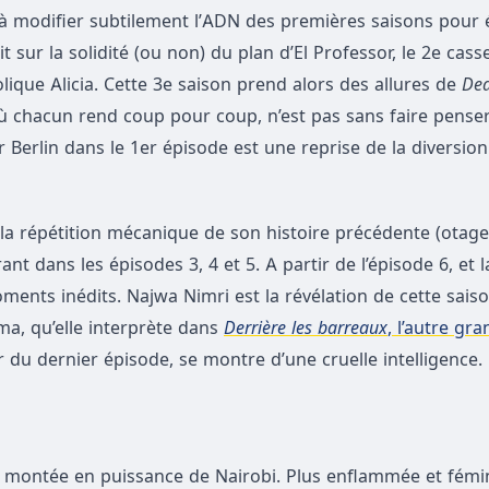
t à modifier subtilement l’ADN des premières saisons pour 
t sur la solidité (ou non) du plan d’El Professor, le 2e cas
olique Alicia. Cette 3e saison prend alors des allures de
Dea
, où chacun rend coup pour coup, n’est pas sans faire pense
ar Berlin dans le 1er épisode est une reprise de la diversio
a répétition mécanique de son histoire précédente (otag
nt dans les épisodes 3, 4 et 5. A partir de l’épisode 6, et l
nts inédits. Najwa Nimri est la révélation de cette saison
ma, qu’elle interprète dans
Derrière les barreaux
, l’autre gr
r du dernier épisode, se montre d’une cruelle intelligence. El
e montée en puissance de Nairobi. Plus enflammée et fémi