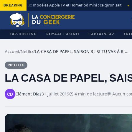
BREAKING
Nouveaux modèles Apple TV et HomePod mini : ce qu’on sait
Ap
◆
◆
ZAP-HOSTING
ROYAAL CASINO
CAPTAINCAZ
CRI
Accueil
/
Netflix
/
LA CASA DE PAPEL, SAISON 3 : SI TU VAS À RIO…
NETFLIX
✕
LA CASA DE PAPEL, SAIS
Clément Diaz
31 juillet 2019
🕐 4 min de lecture
💬 Aucun c