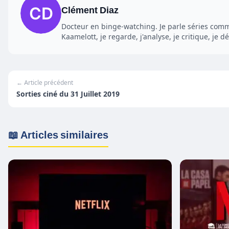
Clément Diaz
Docteur en binge-watching. Je parle séries comme
Kaamelott, je regarde, j'analyse, je critique, je dé
← Article précédent
Sorties ciné du 31 Juillet 2019
📖 Articles similaires