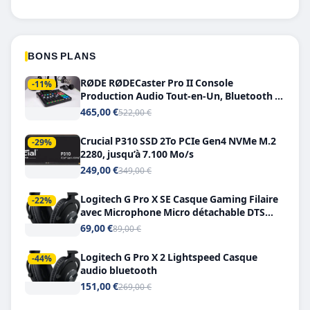
BONS PLANS
RØDE RØDECaster Pro II Console
-11%
Production Audio Tout-en-Un, Bluetooth et
Double USB-C
465,00 €
522,00 €
Crucial P310 SSD 2To PCIe Gen4 NVMe M.2
-29%
2280, jusqu’à 7.100 Mo/s
249,00 €
349,00 €
Logitech G Pro X SE Casque Gaming Filaire
-22%
avec Microphone Micro détachable DTS
Headphone X 7.1
69,00 €
89,00 €
Logitech G Pro X 2 Lightspeed Casque
-44%
audio bluetooth
151,00 €
269,00 €