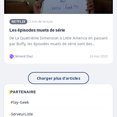
NETFLIX
12 min de lecture
Les épisodes muets de série
De La Quatrième Dimension à Little America en passant
par Buffy, les épisodes muets de série sont des…
CL
Clément Diaz
24 mai 2020
Charger plus d'articles
PARTENAIRE
›
Play-Geek
›
ServeurListe