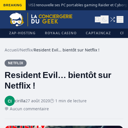
BREAKING
MSI renouvelle ses PC portables gaming Raider et Cyborg a
◆
ZAP-HOSTING
ROYAAL CASINO
CAPTAINCAZ
CRI
Accueil
/
Netflix
/
Resident Evil… bientôt sur Netflix !
NETFLIX
✕
Resident Evil… bientôt sur
Netflix !
cirilla
27 août 2020
🕐 1 min de lecture
💬 Aucun commentaire