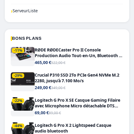
›
ServeurListe
BONS PLANS
RØDE RØDECaster Pro II Console
-11%
Production Audio Tout-en-Un, Bluetooth et
Double USB-C
465,00 €
522,00 €
Crucial P310 SSD 2To PCIe Gen4 NVMe M.2
-29%
2280, jusqu’à 7.100 Mo/s
249,00 €
349,00 €
Logitech G Pro X SE Casque Gaming Filaire
-22%
avec Microphone Micro détachable DTS
Headphone X 7.1
69,00 €
89,00 €
Logitech G Pro X 2 Lightspeed Casque
-44%
audio bluetooth