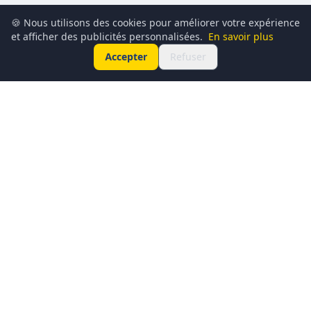
🍪 Nous utilisons des cookies pour améliorer votre expérience
et afficher des publicités personnalisées.
En savoir plus
Accepter
Refuser
Conciergerie du Geek est un média dédié à l’actualité
technologique, au gaming, à la culture geek et au
numérique. Chaque jour, nous partageons les dernières
nouveautés, tendances et innovations à travers un contenu