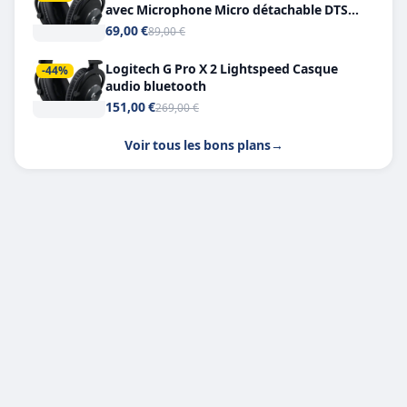
avec Microphone Micro détachable DTS
Headphone X 7.1
69,00 €
89,00 €
Logitech G Pro X 2 Lightspeed Casque
-44%
audio bluetooth
151,00 €
269,00 €
Voir tous les bons plans
→