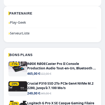
PARTENAIRE
›
Play-Geek
›
ServeurListe
BONS PLANS
RØDE RØDECaster Pro II Console
-11%
Production Audio Tout-en-Un, Bluetooth et
Double USB-C
465,00 €
522,00 €
Crucial P310 SSD 2To PCIe Gen4 NVMe M.2
-29%
2280, jusqu’à 7.100 Mo/s
249,00 €
349,00 €
Logitech G Pro X SE Casque Gaming Filaire
-22%