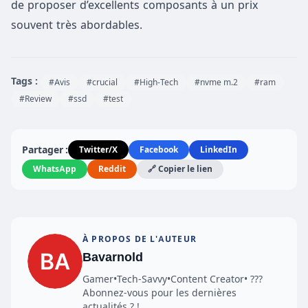
de proposer d’excellents composants à un prix
souvent très abordables.
Tags :
#Avis
#crucial
#High-Tech
#nvme m.2
#ram
#Review
#ssd
#test
Partager :
Twitter/X
Facebook
LinkedIn
WhatsApp
Reddit
🔗 Copier le lien
À PROPOS DE L'AUTEUR
Bavarnold
Gamer•Tech-Savvy•Content Creator• ???
Abonnez-vous pour les dernières
actualités ? !