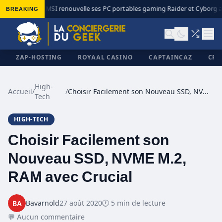
BREAKING
MSI renouvelle ses PC portables gaming Raider et Cyborg av
◆
ZAP-HOSTING
ROYAAL CASINO
CAPTAINCAZ
CRI
High-
Accueil
/
/
Choisir Facilement son Nouveau SSD, NVME M.2, RAM avec Crucial
Tech
✕
HIGH-TECH
Choisir Facilement son
Nouveau SSD, NVME M.2,
RAM avec Crucial
Bavarnold
27 août 2020
🕐 5 min de lecture
💬 Aucun commentaire